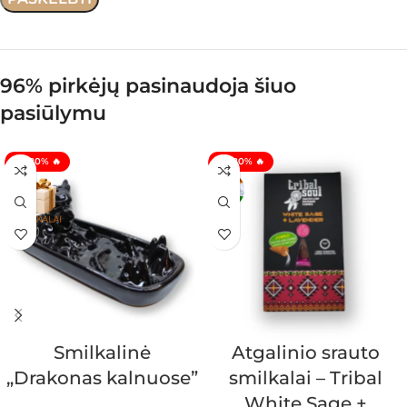
96% pirkėjų pasinaudoja šiuo
pasiūlymu
🔥 -20% 🔥
🔥 -20% 🔥
Smilkalinė
Atgalinio srauto
„Drakonas kalnuose”
smilkalai – Tribal
White Sage +