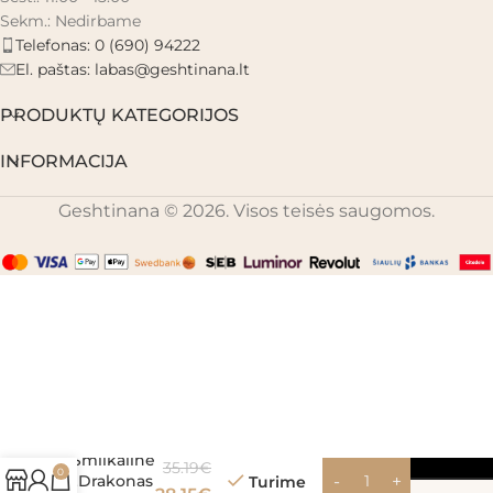
Sekm.: Nedirbame
Telefonas: 0 (690) 94222
El. paštas:
labas@geshtinana.lt
PRODUKTŲ KATEGORIJOS
INFORMACIJA
Geshtinana © 2026. Visos teisės saugomos.
Smilkalinė
35.19
€
0
„Drakonas
Turime