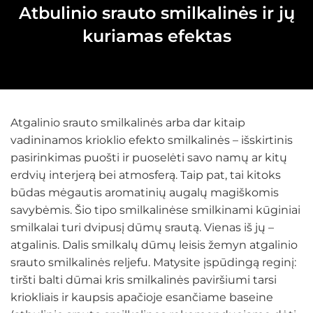
Atbulinio srauto smilkalinės ir jų
kuriamas efektas
Atgalinio srauto smilkalinės arba dar kitaip
vadininamos krioklio efekto smilkalinės – išskirtinis
pasirinkimas puošti ir puoselėti savo namų ar kitų
erdvių interjerą bei atmosferą. Taip pat, tai kitoks
būdas mėgautis aromatinių augalų magiškomis
savybėmis. Šio tipo smilkalinėse smilkinami kūginiai
smilkalai turi dvipusį dūmų srautą. Vienas iš jų –
atgalinis. Dalis smilkalų dūmų leisis žemyn atgalinio
srauto smilkalinės reljefu. Matysite įspūdingą reginį:
tiršti balti dūmai kris smilkalinės paviršiumi tarsi
kriokliais ir kaupsis apačioje esančiame baseine