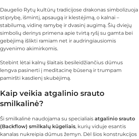
Daugelio Rytų kultūrų tradicijose drakonas simbolizuoja
stiprybę, išmintį, apsaugą ir klestėjimą, o kalnai –
stabilumą, vidinę ramybę ir dvasinį augimą. Šių dviejų
simbolių derinys primena apie tvirtą ryšį su gamta bei
gebėjimą išlikti ramiam net ir audringiausiomis
gyvenimo akimirkomis.
Stebint lėtai kalnų šlaitais besileidžiančius dūmus
lengva pasinerti į meditacinę būseną ir trumpam
pamiršti kasdienį skubėjimą.
Kaip veikia atgalinio srauto
smilkalinė?
Ši smilkalinė naudojama su specialiais
atgalinio srauto
(Backflow) smilkalų kūgeliais
, kurių viduje esantis
kanalas nukreipia dūmus žemyn. Dėl šios konstrukcijos