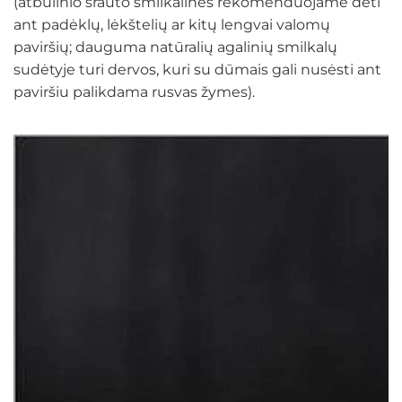
(atbulinio srauto smilkalines rekomenduojame dėti
ant padėklų, lėkštelių ar kitų lengvai valomų
paviršių; dauguma natūralių agalinių smilkalų
sudėtyje turi dervos, kuri su dūmais gali nusėsti ant
paviršiu palikdama rusvas žymes).