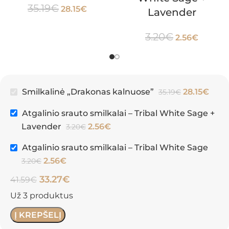
35.19
€
28.15
€
Lavender
3.20
€
2.56
€
Smilkalinė „Drakonas kalnuose”
28.15
€
35.19
€
Atgalinio srauto smilkalai – Tribal White Sage +
Lavender
2.56
€
3.20
€
Atgalinio srauto smilkalai – Tribal White Sage
2.56
€
3.20
€
33.27
€
41.59
€
Už 3 produktus
Į KREPŠELĮ