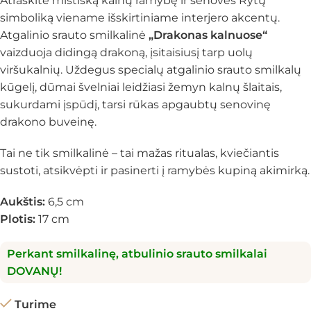
Atraskite mistišką kalnų ramybę ir senovės Rytų
simboliką viename išskirtiniame interjero akcentų.
Atgalinio srauto smilkalinė
„Drakonas kalnuose“
vaizduoja didingą drakoną, įsitaisiusį tarp uolų
viršukalnių. Uždegus specialų atgalinio srauto smilkalų
kūgelį, dūmai švelniai leidžiasi žemyn kalnų šlaitais,
sukurdami įspūdį, tarsi rūkas apgaubtų senovinę
drakono buveinę.
Tai ne tik smilkalinė – tai mažas ritualas, kviečiantis
sustoti, atsikvėpti ir pasinerti į ramybės kupiną akimirką.
Aukštis:
6,5 cm
Plotis:
17 cm
Perkant smilkalinę, atbulinio srauto smilkalai
DOVANŲ!
Turime