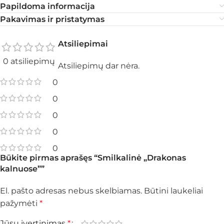
Papildoma informacija
Pakavimas ir pristatymas
Atsiliepimai
0 atsiliepimų
Atsiliepimų dar nėra.
0
0
0
0
0
Būkite pirmas aprašęs “Smilkalinė „Drakonas
kalnuose””
El. pašto adresas nebus skelbiamas.
Būtini laukeliai
pažymėti
*
Jūsų įvertinimas
*