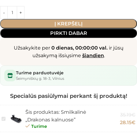
Į KREPŠELĮ
PIRKTI DABAR
Užsakykite per
0 dienas, 00:00:00 val.
ir jūsų
užsakymą išsiųsime
šiandien
.
Turime parduotuvėje
Šeimyniškių g. 18-3, Vilnius
Specialūs pasiūlymai perkant šį produktą!
Šis produktas:
Smilkalinė
35.19
€
Smilkalinė
„Drakonas kalnuose”
28.15
€
„Drakonas
Turime
kalnuose”