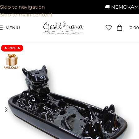
🚚 NEMOKAMAS prista
Skip to navigation
Skip to main content
MENIU
0.00
🔥 -20% 🔥