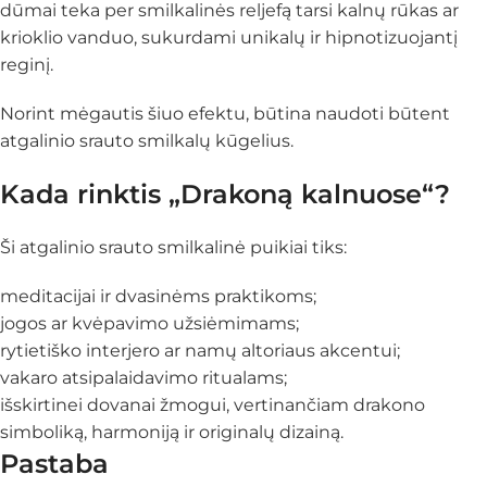
dūmai teka per smilkalinės reljefą tarsi kalnų rūkas ar
krioklio vanduo, sukurdami unikalų ir hipnotizuojantį
reginį.
Norint mėgautis šiuo efektu, būtina naudoti būtent
atgalinio srauto smilkalų kūgelius.
Kada rinktis „Drakoną kalnuose“?
Ši atgalinio srauto smilkalinė puikiai tiks:
meditacijai ir dvasinėms praktikoms;
jogos ar kvėpavimo užsiėmimams;
rytietiško interjero ar namų altoriaus akcentui;
vakaro atsipalaidavimo ritualams;
išskirtinei dovanai žmogui, vertinančiam drakono
simboliką, harmoniją ir originalų dizainą.
Pastaba