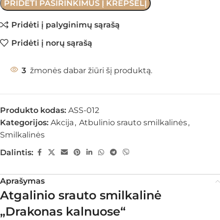
–
PRIDĖTI PASIRINKIMUS Į KREPŠELĮ
+
Tribal
Lavender
Pridėti į palyginimų sąrašą
White
Sage
Pridėti į norų sąrašą
+
Palo
5
žmonės dabar žiūri šį produktą.
Santo
Produkto kodas:
ASS-012
Kategorijos:
Akcija
,
Atbulinio srauto smilkalinės
,
Smilkalinės
Dalintis:
Aprašymas
Atgalinio srauto smilkalinė
„Drakonas kalnuose“