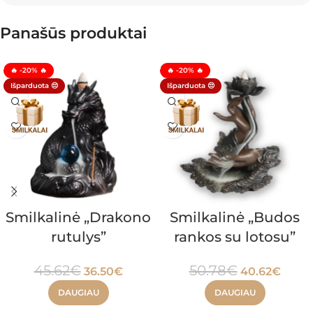
Panašūs produktai
🔥 -20% 🔥
🔥 -20% 🔥
Išparduota 😔
Išparduota 😔
Smilkalinė „Drakono
Smilkalinė „Budos
rutulys”
rankos su lotosu”
45.62
€
50.78
€
36.50
€
40.62
€
DAUGIAU
DAUGIAU