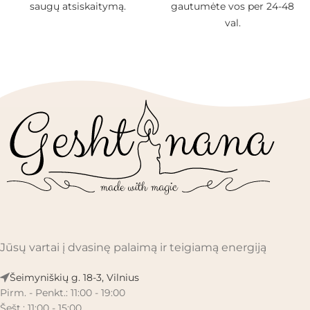
gautumėte vos per 24-48
atsitiktinę DOVANĄ!
val.
Jūsų vartai į dvasinę palaimą ir teigiamą energiją
Šeimyniškių g. 18-3, Vilnius
Pirm. - Penkt.: 11:00 - 19:00
Šešt.: 11:00 - 15:00