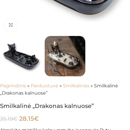
Spustelėkite, kad padidintumėte
Pagrindinis
»
Parduotuvė
»
Smilkalinės
»
Smilkalinė
„Drakonas kalnuose”
Smilkalinė „Drakonas kalnuose”
28.15
€
35.19
€