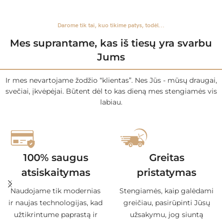
Darome tik tai, kuo tikime patys, todėl...
Mes suprantame, kas iš tiesų yra svarbu
Jums
Ir mes nevartojame žodžio “klientas”. Nes Jūs - mūsų draugai,
svečiai, įkvėpėjai. Būtent dėl to kas dieną mes stengiamės vis
labiau.
Greitas
Norime Jums
pristatymas
dovanoti
Stengiamės, kaip galėdami
Užsakymams, kurių vertė
greičiau, pasirūpinti Jūsų
40€ ir daugiau -
užsakymu, jog siuntą
nemokamai pridedame