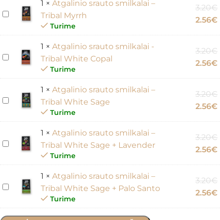
1
×
Atgalinio srauto smilkalai –
3.20
€
Atgalinio
Tribal Myrrh
2.56
€
srauto
Turime
smilkalai
1
×
Atgalinio srauto smilkalai -
–
3.20
€
Atgalinio
Tribal White Copal
Tribal
2.56
€
srauto
Turime
Myrrh
smilkalai
1
×
Atgalinio srauto smilkalai –
-
3.20
€
Atgalinio
Tribal White Sage
Tribal
2.56
€
srauto
Turime
White
smilkalai
Copal
1
×
Atgalinio srauto smilkalai –
–
3.20
€
Atgalinio
Tribal White Sage + Lavender
Tribal
2.56
€
srauto
Turime
White
smilkalai
Sage
1
×
Atgalinio srauto smilkalai –
–
3.20
€
Atgalinio
Tribal White Sage + Palo Santo
Tribal
2.56
€
srauto
Turime
White
smilkalai
Sage