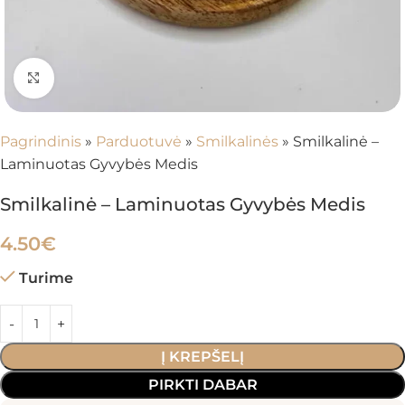
Spustelėkite, kad padidintumėte
Pagrindinis
»
Parduotuvė
»
Smilkalinės
»
Smilkalinė –
Laminuotas Gyvybės Medis
Smilkalinė – Laminuotas Gyvybės Medis
4.50
€
Turime
Į KREPŠELĮ
PIRKTI DABAR