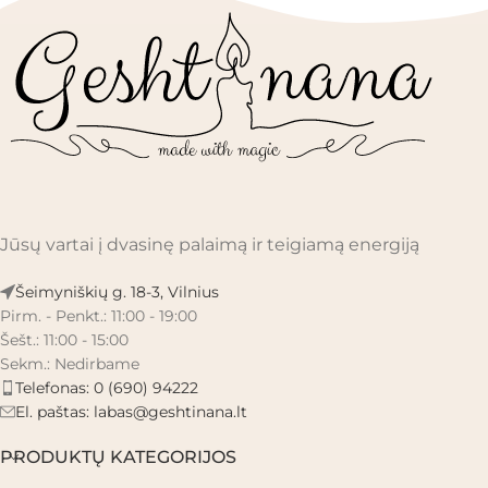
Jūsų vartai į dvasinę palaimą ir teigiamą energiją
Šeimyniškių g. 18-3, Vilnius
Pirm. - Penkt.: 11:00 - 19:00
Šešt.: 11:00 - 15:00
Sekm.: Nedirbame
Telefonas: 0 (690) 94222
El. paštas:
labas@geshtinana.lt
PRODUKTŲ KATEGORIJOS