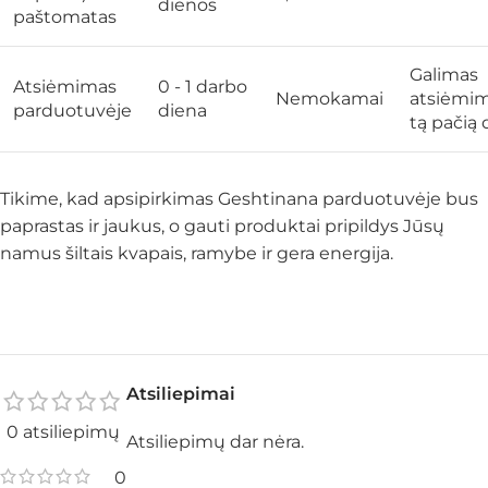
dienos
paštomatas
Galimas
Atsiėmimas
0 - 1 darbo
Nemokamai
atsiėmi
parduotuvėje
diena
tą pačią 
Tikime, kad apsipirkimas Geshtinana parduotuvėje bus
paprastas ir jaukus, o gauti produktai pripildys Jūsų
namus šiltais kvapais, ramybe ir gera energija.
Atsiliepimai
0 atsiliepimų
Atsiliepimų dar nėra.
0