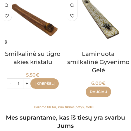
Smilkalinė su tigro
Laminuota
akies kristalu
smilkalinė Gyvenimo
Gėlė
5.50
€
6.00
€
Į KREPŠELĮ
DAUGIAU
Darome tik tai, kuo tikime patys, todėl...
Mes suprantame, kas iš tiesų yra svarbu
Jums