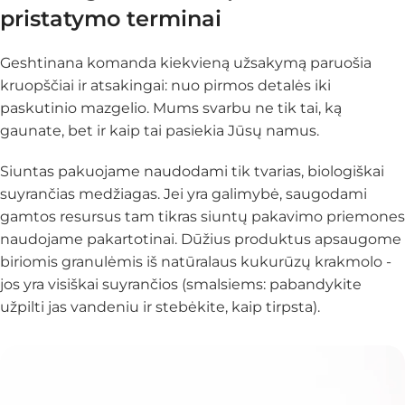
pristatymo terminai
Geshtinana komanda kiekvieną užsakymą paruošia
kruopščiai ir atsakingai: nuo pirmos detalės iki
paskutinio mazgelio. Mums svarbu ne tik tai, ką
gaunate, bet ir
kaip
tai pasiekia Jūsų namus.
Siuntas pakuojame naudodami tik tvarias, biologiškai
suyrančias medžiagas. Jei yra galimybė, saugodami
gamtos resursus tam tikras siuntų pakavimo priemones
naudojame pakartotinai. Dūžius produktus apsaugome
biriomis granulėmis iš natūralaus kukurūzų krakmolo -
jos yra visiškai suyrančios (smalsiems: pabandykite
užpilti jas vandeniu ir stebėkite, kaip tirpsta).