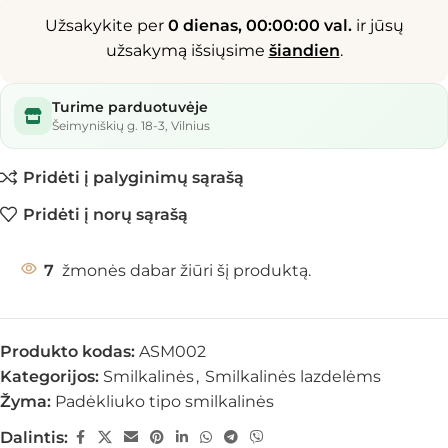
Užsakykite per
0 dienas, 00:00:00 val.
ir jūsų
užsakymą išsiųsime
šiandien
.
Turime parduotuvėje
Šeimyniškių g. 18-3, Vilnius
Pridėti į palyginimų sąrašą
Pridėti į norų sąrašą
7
žmonės dabar žiūri šį produktą.
Produkto kodas:
ASM002
Kategorijos:
Smilkalinės
,
Smilkalinės lazdelėms
Žyma:
Padėkliuko tipo smilkalinės
Dalintis: