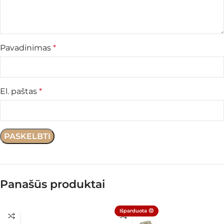
Pavadinimas
*
El. paštas
*
Panašūs produktai
Išparduota 😔