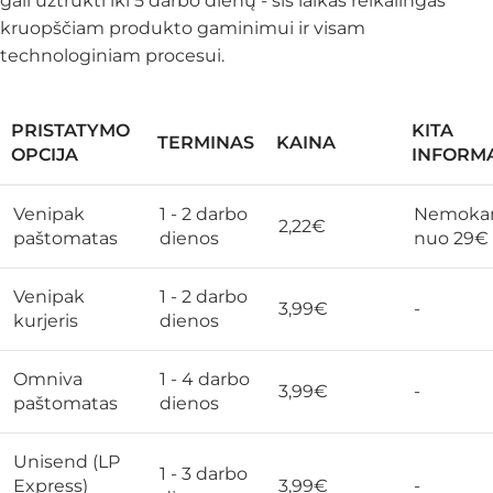
gali užtrukti iki 5 darbo dienų - šis laikas reikalingas
kruopščiam produkto gaminimui ir visam
technologiniam procesui.
PRISTATYMO
KITA
TERMINAS
KAINA
OPCIJA
INFORMA
Venipak
1 - 2 darbo
Nemoka
2,22€
paštomatas
dienos
nuo 29€
Venipak
1 - 2 darbo
3,99€
-
kurjeris
dienos
Omniva
1 - 4 darbo
3,99€
-
paštomatas
dienos
Unisend (LP
1 - 3 darbo
Express)
3,99€
-