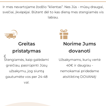
Ir mes nevartojame žodžio “klientas”. Nes Jūs - mūsų draugai,
svečiai, įkvėpėjai. Būtent dėl to kas dieną mes stengiamės vis
labiau.
Greitas
Norime Jums
pristatymas
dovanoti
Stengiamės, kaip galėdami
Užsakymams, kurių vertė
greičiau, pasirūpinti Jūsų
40€ ir daugiau -
užsakymu, jog siuntą
nemokamai pridedame
gautumėte vos per 24-48
atsitiktinę DOVANĄ!
val.