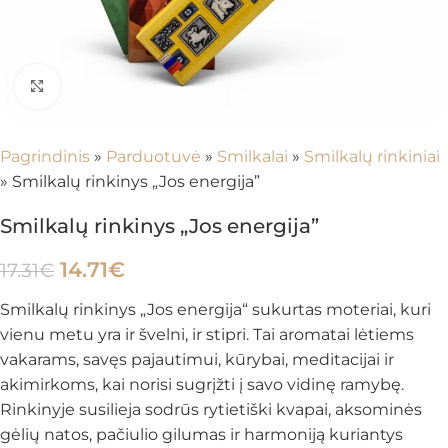
Spustelėkite, kad padidintumėte
Pagrindinis
»
Parduotuvė
»
Smilkalai
»
Smilkalų rinkiniai
»
Smilkalų rinkinys „Jos energija”
Smilkalų rinkinys „Jos energija”
14.71
€
17.31
€
Smilkalų rinkinys „Jos energija“ sukurtas moteriai, kuri
vienu metu yra ir švelni, ir stipri. Tai aromatai lėtiems
vakarams, savęs pajautimui, kūrybai, meditacijai ir
akimirkoms, kai norisi sugrįžti į savo vidinę ramybę.
Rinkinyje susilieja sodrūs rytietiški kvapai, aksominės
gėlių natos, pačiulio gilumas ir harmoniją kuriantys