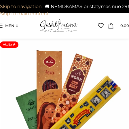
🚚 NEMOKAMAS pristatymas nuo 29€ į V
Skip to navigation
Skip to main content
MENIU
0.00
Akcija 🎉