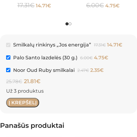
17.31
€
6.00
€
14.71
€
4.75
€
Smilkalų rinkinys „Jos energija”
14.71
€
17.31
€
Palo Santo lazdelės (30 g.)
4.75
€
6.00
€
Noor Oud Ruby smilkalai
2.35
€
2.47
€
21.81
€
25.78
€
Už 3 produktus
Į KREPŠELĮ
Panašūs produktai