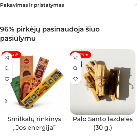
Pakavimas ir pristatymas
96% pirkėjų pasinaudoja šiuo
pasiūlymu
Akcija 🎉
🔥 -21% 🔥
Smilkalų rinkinys
Palo Santo lazdelės
„Jos energija”
(30 g.)