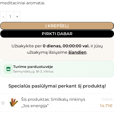
meditaciniai aromatai.
Į KREPŠELĮ
PIRKTI DABAR
Užsakykite per
0 dienas, 00:00:00 val.
ir jūsų
užsakymą išsiųsime
šiandien
.
Turime parduotuvėje
Šeimyniškių g. 18-3, Vilnius
Specialūs pasiūlymai perkant šį produktą!
Šis produktas:
Smilkalų rinkinys
17.31
€
Smilkalų
„Jos energija”
14.71
€
rinkinys