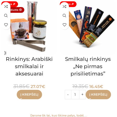
Akcija 🎉
Akcija 🎉
Išparduota 😔
Rinkinys: Arabiški
Smilkalų rinkinys
smilkalai ir
„Ne pirmas
aksesuarai
prisilietimas”
31.85
€
19.35
€
27.07
€
16.45
€
Į KREPŠELĮ
Į KREPŠELĮ
Darome tik tai, kuo tikime patys, todėl...