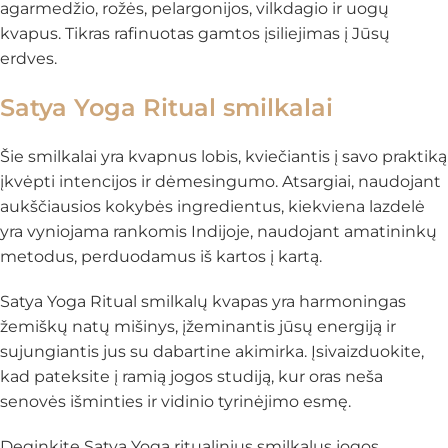
agarmedžio, rožės, pelargonijos, vilkdagio ir uogų
kvapus. Tikras rafinuotas gamtos įsiliejimas į Jūsų
erdves.
Satya Yoga Ritual smilkalai
Šie smilkalai yra kvapnus lobis, kviečiantis į savo praktiką
įkvėpti intencijos ir dėmesingumo. Atsargiai, naudojant
aukščiausios kokybės ingredientus, kiekviena lazdelė
yra vyniojama rankomis Indijoje, naudojant amatininkų
metodus, perduodamus iš kartos į kartą.
Satya Yoga Ritual smilkalų kvapas yra harmoningas
žemiškų natų mišinys, įžeminantis jūsų energiją ir
sujungiantis jus su dabartine akimirka. Įsivaizduokite,
kad pateksite į ramią jogos studiją, kur oras neša
senovės išminties ir vidinio tyrinėjimo esmę.
Deginkite Satya Yoga ritualinius smilkalus jogos