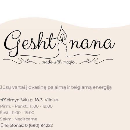
Jūsų vartai į dvasinę palaimą ir teigiamą energiją
Šeimyniškių g. 18-3, Vilnius
Pirm. - Penkt.: 11:00 - 19:00
Šešt.: 11:00 - 15:00
Sekm.: Nedirbame
Telefonas: 0 (690) 94222