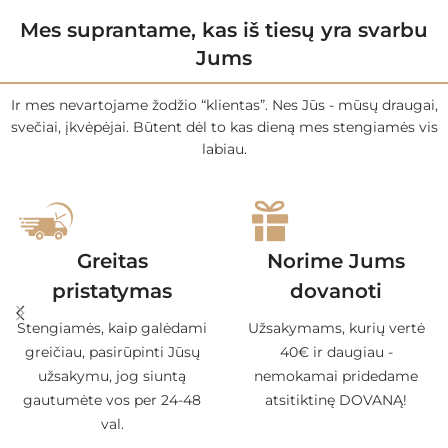
Mes suprantame, kas iš tiesų yra svarbu
Jums
Ir mes nevartojame žodžio “klientas”. Nes Jūs - mūsų draugai,
svečiai, įkvėpėjai. Būtent dėl to kas dieną mes stengiamės vis
labiau.
Greitas
Norime Jums
pristatymas
dovanoti
Stengiamės, kaip galėdami
Užsakymams, kurių vertė
greičiau, pasirūpinti Jūsų
40€ ir daugiau -
užsakymu, jog siuntą
nemokamai pridedame
gautumėte vos per 24-48
atsitiktinę DOVANĄ!
val.