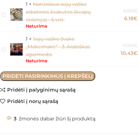
„Jos
1
×
Natūralaus sojų vaško
energija”
6.50
€
arbatinės žvakutės (kvapų
Natūralaus
6.18
€
rinkinys) - 5 vnt.
sojų
Neturime
vaško
arbatinės
1
×
Sojų vaško žvakė
11.59
€
žvakutės
„Makemakė“ - 3. Arabiškas
Sojų
10.43
€
(kvapų
agarmedis
vaško
rinkinys)
Neturime
žvakė
-
„Makemakė“
PRIDĖTI PASIRINKIMUS Į KREPŠELĮ
5
-
vnt.
3.
Pridėti į palyginimų sąrašą
Arabiškas
Pridėti į norų sąrašą
agarmedis
3
žmonės dabar žiūri šį produktą.