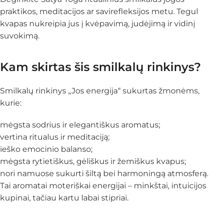
praktikos, meditacijos ar savirefleksijos metu. Tegul
kvapas nukreipia jus į kvėpavimą, judėjimą ir vidinį
suvokimą.
Kam skirtas šis smilkalų rinkinys?
Smilkalų rinkinys „Jos energija“ sukurtas žmonėms,
kurie:
mėgsta sodrius ir elegantiškus aromatus;
vertina ritualus ir meditaciją;
ieško emocinio balanso;
mėgsta rytietiškus, gėliškus ir žemiškus kvapus;
nori namuose sukurti šiltą bei harmoningą atmosferą.
Tai aromatai moteriškai energijai – minkštai, intuicijos
kupinai, tačiau kartu labai stipriai.