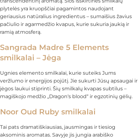
transcendentinį aromatą. Šios išskirtinės smilkalų
plytelės yra kruopščiai pagamintos naudojant
geriausius natūralius ingredientus – sumaišius žavius
pačiulio ir agarmedžio kvapus, kurie sukuria jaukią ir
ramią atmosferą.
Sangrada Madre 5 Elements
smilkalai – Jėga
Ugnies elemento smilkalai, kurie suteiks Jums
veržlumo ir energijos pojūtį. Jie sukurti Jūsų apsaugai ir
jėgos laukui stiprinti. Šių smilkalų kvapas subtilus –
magiškojo medžio „Dragon‘s blood“ ir egzotinių gėlių.
Noor Oud Ruby smilkalai
Tai pats dramatiškiausias, jausmingas ir tiesiog
aksominis aromatas. Savyje jis jungia arabiško