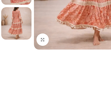
Spustelėkite, kad padidintumėte