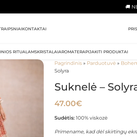
🚚 NEMOKAMAS pr
PRI
TRAIPSNIAI
KONTAKTAI
ONIOS RITUALAMS
KRISTALAI
AROMATERAPIJA
KITI PRODUKTAI
Pagrindinis
»
Parduotuvė
»
Bohemi
Solyra
Suknelė – Solyr
47.00
€
Sudėtis:
100% viskozė
Primename, kad dėl skirtingų ekr