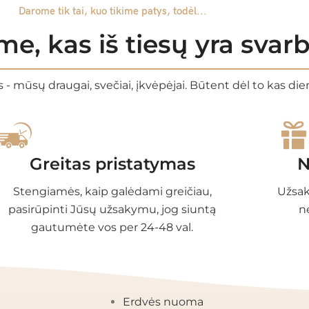
Darome tik tai, kuo tikime patys, todėl...
e, kas iš tiesų yra sva
 - mūsų draugai, svečiai, įkvėpėjai. Būtent dėl to kas di
Greitas pristatymas
N
Stengiamės, kaip galėdami greičiau,
Užsak
pasirūpinti Jūsų užsakymu, jog siuntą
n
gautumėte vos per 24-48 val.
EGORIJOS
INFORMACIJA
Erdvės nuoma