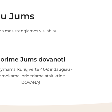
rbu Jums
eną mes stengiamės vis labiau.
orime Jums dovanoti
ymams, kurių vertė 40€ ir daugiau -
emokamai pridedame atsitiktinę
DOVANĄ!