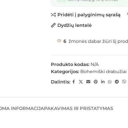
Pridėti į palyginimų sąrašą
Dydžių lentelė
6
žmonės dabar žiūri šį pro
Produkto kodas:
N/A
Kategorijos:
Bohemiški drabužiai
Dalintis:
OMA INFORMACIJA
PAKAVIMAS IR PRISTATYMAS