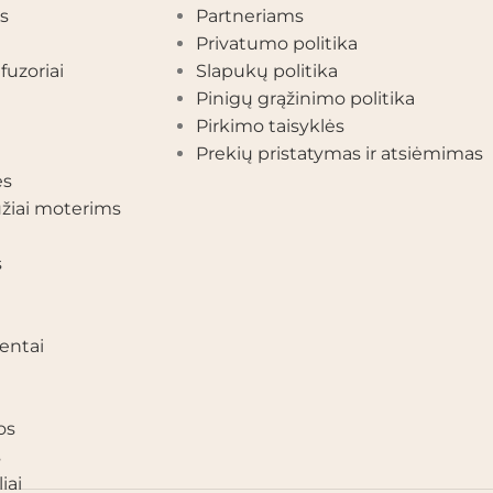
s
Partneriams
Privatumo politika
fuzoriai
Slapukų politika
Pinigų grąžinimo politika
Pirkimo taisyklės
Prekių pristatymas ir atsiėmimas
ės
žiai moterims
s
entai
os
s
iai