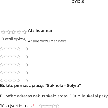
DYDIS
Atsiliepimai
0 atsiliepimų
Atsiliepimų dar nėra.
0
0
0
0
0
Būkite pirmas aprašęs “Suknelė – Solyra”
El. pašto adresas nebus skelbiamas.
Būtini laukeliai pa
Jūsų įvertinimas
*