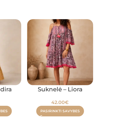
dira
Suknelė – Liora
Suknelė
42.00
€
130
YBES
PASIRINKTI SAVYBES
PASIRINK