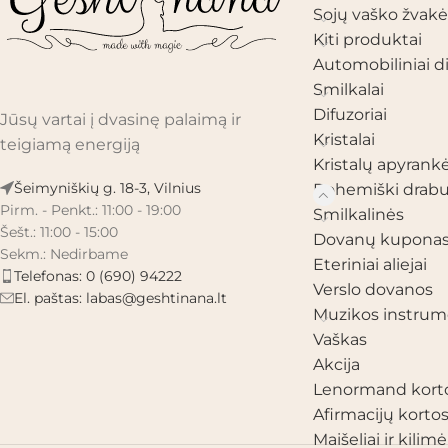
Sojų vaško žvakė
Kiti produktai
Automobiliniai di
Smilkalai
Difuzoriai
Jūsų vartai į dvasinę palaimą ir
Kristalai
teigiamą energiją
Kristalų apyrank
Šeimyniškių g. 18-3, Vilnius
Bohemiški drabu
Pirm. - Penkt.: 11:00 - 19:00
Smilkalinės
Šešt.: 11:00 - 15:00
Dovanų kupona
Sekm.: Nedirbame
Eteriniai aliejai
Telefonas: 0 (690) 94222
Verslo dovanos
El. paštas:
labas@geshtinana.lt
Muzikos instrum
Vaškas
Akcija
Lenormand kort
Afirmacijų korto
Maišeliai ir kilimėl