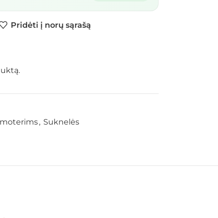
Pridėti į norų sąrašą
duktą.
 moterims
,
Suknelės