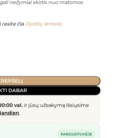
 gali nežymiai skirtis nuo matomos
rasite čia
Dydžių lentelė
.
 KREPŠELĮ
KTI DABAR
00:00 val.
ir jūsų užsakymą išsiųsime
iandien
.
PARDUOTUVĖJE