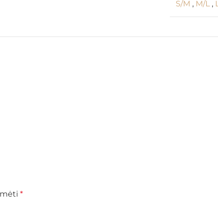
S/M
,
M/L
,
žymėti
*