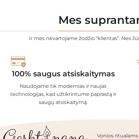
Mes suprantam
Ir mes nevartojame žodžio “klientas”. Nes Jūs
100% saugus atsiskaitymas
Naudojame tik modernias ir naujas
technologijas, kad užtikrintume paprastą ir
saugų atsiskaitymą.
PRODUKTŲ KAT
Vonios ritualams