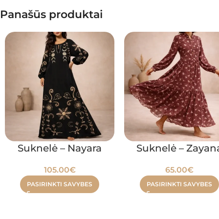
Panašūs produktai
Suknelė – Nayara
Suknelė – Zayan
105.00
€
65.00
€
PASIRINKTI SAVYBES
PASIRINKTI SAVYBES