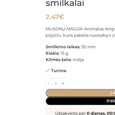
smilkalai
2.47
€
MUSONŲ MAGIJA: Aromatas lengvas, 
pojūčiu, kuris pakelia nuotaiką ir
Smilkimo laikas:
30 min
Kiekis:
15 g
Kilmės šalis:
Indija
Turime
Į
PIR
Užsakykite per
0 dienas, 00: