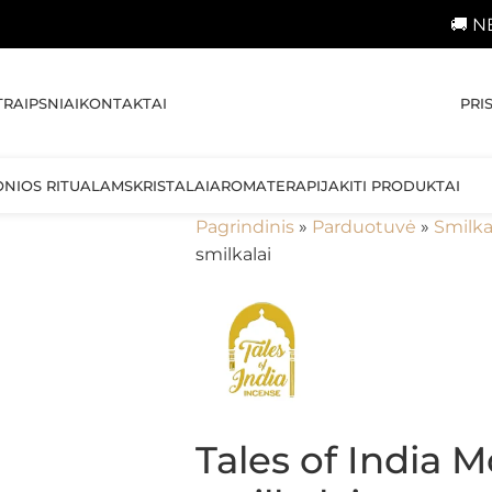
🚚 NEMOKAMAS p
PRI
TRAIPSNIAI
KONTAKTAI
ONIOS RITUALAMS
KRISTALAI
AROMATERAPIJA
KITI PRODUKTAI
Pagrindinis
»
Parduotuvė
»
Smilka
smilkalai
Tales of India