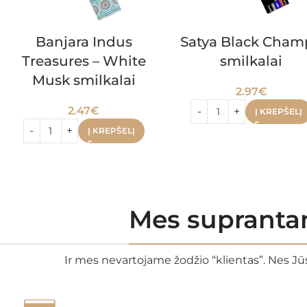
Banjara Indus
Satya Black Cham
Treasures – White
smilkalai
Musk smilkalai
2.97
€
2.47
€
Į KREPŠELĮ
Į KREPŠELĮ
Mes suprantam
Ir mes nevartojame žodžio “klientas”. Nes Jūs