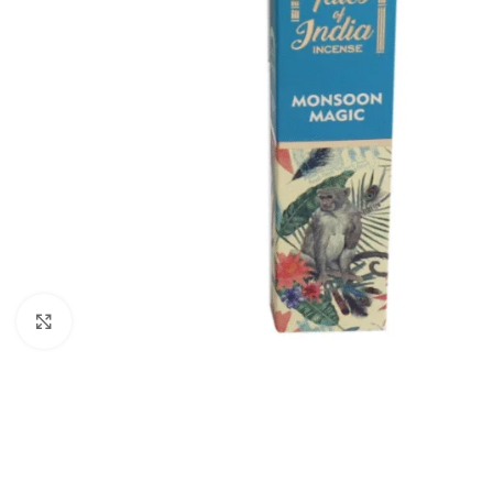
Spustelėkite, kad padidintumėte