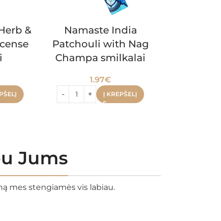
Herb &
Namaste India
Namaste
ncense
Patchouli with Nag
chakra 
i
Champa smilkalai
1.
1.97
€
PŠELĮ
Į KREPŠELĮ
rbu Jums
eną mes stengiamės vis labiau.