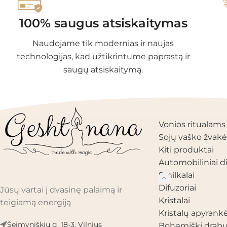
100% saugus atsiskaitymas
Naudojame tik modernias ir naujas
technologijas, kad užtikrintume paprastą ir
saugų atsiskaitymą.
PRODUKTŲ KAT
Vonios ritualams
Sojų vaško žvakė
Kiti produktai
Automobiliniai di
Smilkalai
Difuzoriai
Jūsų vartai į dvasinę palaimą ir
Kristalai
teigiamą energiją
Kristalų apyrank
Šeimyniškių g. 18-3, Vilnius
Bohemiški drabu