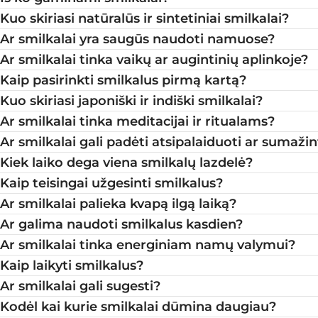
Kuo skiriasi natūralūs ir sintetiniai smilkalai?
Ar smilkalai yra saugūs naudoti namuose?
Ar smilkalai tinka vaikų ar augintinių aplinkoje?
Kaip pasirinkti smilkalus pirmą kartą?
Kuo skiriasi japoniški ir indiški smilkalai?
Ar smilkalai tinka meditacijai ir ritualams?
Ar smilkalai gali padėti atsipalaiduoti ar sumažin
Kiek laiko dega viena smilkalų lazdelė?
Kaip teisingai užgesinti smilkalus?
Ar smilkalai palieka kvapą ilgą laiką?
Ar galima naudoti smilkalus kasdien?
Ar smilkalai tinka energiniam namų valymui?
Kaip laikyti smilkalus?
Ar smilkalai gali sugesti?
Kodėl kai kurie smilkalai dūmina daugiau?