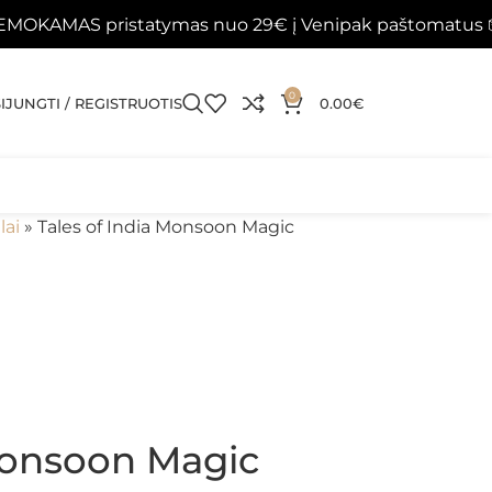
ristatymas nuo 29€ į Venipak paštomatus 📦
Papildy
0
SIJUNGTI / REGISTRUOTIS
0.00
€
lai
»
Tales of India Monsoon Magic
 Monsoon Magic