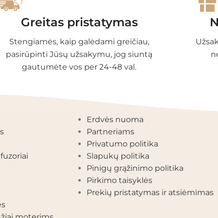
Greitas pristatymas
N
Stengiamės, kaip galėdami greičiau,
Užsak
pasirūpinti Jūsų užsakymu, jog siuntą
n
gautumėte vos per 24-48 val.
EGORIJOS
INFORMACIJA
Erdvės nuoma
s
Partneriams
Privatumo politika
fuzoriai
Slapukų politika
Pinigų grąžinimo politika
Pirkimo taisyklės
Prekių pristatymas ir atsiėmimas
ės
žiai moterims