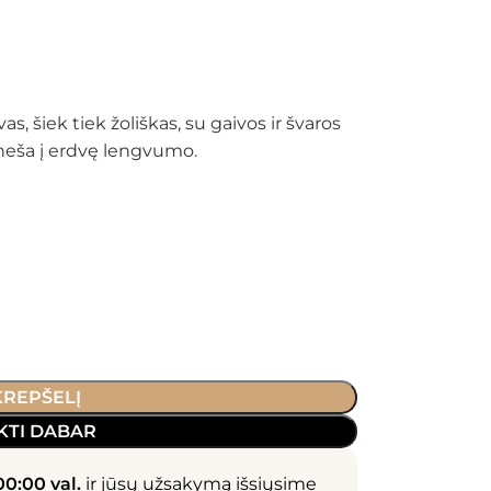
šiek tiek žoliškas, su gaivos ir švaros
 įneša į erdvę lengvumo.
 KREPŠELĮ
KTI DABAR
00:00 val.
ir jūsų užsakymą išsiųsime