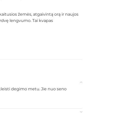
aitusios žemės, atgaivintą orą ir naujos
į erdvę lengvumo. Tai kvapas
 skleisti degimo metu. Jie nuo seno