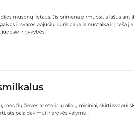
dijos musonų lietaus. Jis primena pirmuosius lašus ant įk
gaivos ir švaros pojūčiu, kuris pakelia nuotaiką ir įneša 
, judesio ir gyvybės.
 smilkalus
ų, medžių žievės ar eterinių aliejų mišiniai, skirti kvapui
i, atsipalaidavimui ir erdvės valymui.