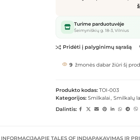
š
Turime parduotuvėje
Šeimyniškių g. 18-3, Vilnius
Pridėti į palyginimų sąrašą
9
žmonės dabar žiūri šį pro
Produkto kodas:
TOI-003
Kategorijos:
Smilkalai
,
Smilkalų l
Dalintis:
 INFORMACIJA
APIE TALES OF INDIA
PAKAVIMAS IR PR