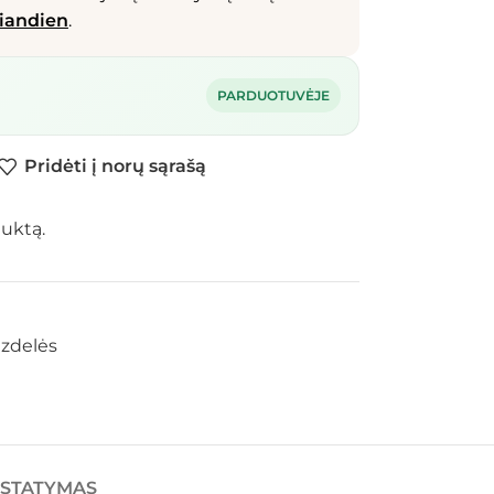
iandien
.
PARDUOTUVĖJE
Pridėti į norų sąrašą
duktą.
azdelės
ISTATYMAS