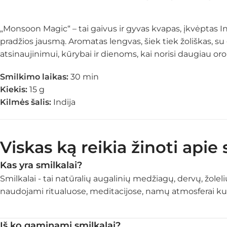
„Monsoon Magic“ – tai gaivus ir gyvas kvapas, įkvėptas In
pradžios jausmą. Aromatas lengvas, šiek tiek žoliškas, su 
atsinaujinimui, kūrybai ir dienoms, kai norisi daugiau oro
Smilkimo laikas:
30 min
Kiekis:
15 g
Kilmės šalis:
Indija
Viskas ką reikia žinoti apie
Kas yra smilkalai?
Smilkalai - tai natūralių augalinių medžiagų, dervų, žoleli
naudojami ritualuose, meditacijose, namų atmosferai kurt
Iš ko gaminami smilkalai?