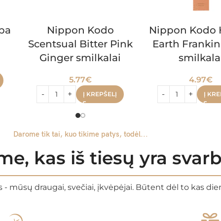
pa
Nippon Kodo
Nippon Kodo 
Scentsual Bitter Pink
Earth Franki
Ginger smilkalai
smilkala
5.77
€
4.97
€
Į KREPŠELĮ
Į KRE
Darome tik tai, kuo tikime patys, todėl...
e, kas iš tiesų yra sva
 - mūsų draugai, svečiai, įkvėpėjai. Būtent dėl to kas di