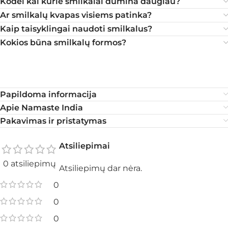
Kodėl kai kurie smilkalai dūmina daugiau?
Ar smilkalų kvapas visiems patinka?
Kaip taisyklingai naudoti smilkalus?
Kokios būna smilkalų formos?
Papildoma informacija
Apie Namaste India
Pakavimas ir pristatymas
Atsiliepimai
0 atsiliepimų
Atsiliepimų dar nėra.
0
0
0