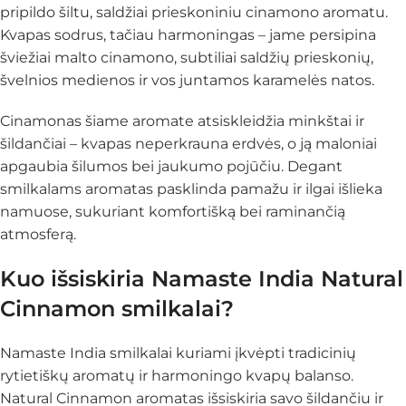
pripildo šiltu, saldžiai prieskoniniu cinamono aromatu.
Kvapas sodrus, tačiau harmoningas – jame persipina
šviežiai malto cinamono, subtiliai saldžių prieskonių,
švelnios medienos ir vos juntamos karamelės natos.
Cinamonas šiame aromate atsiskleidžia minkštai ir
šildančiai – kvapas neperkrauna erdvės, o ją maloniai
apgaubia šilumos bei jaukumo pojūčiu. Degant
smilkalams aromatas pasklinda pamažu ir ilgai išlieka
namuose, sukuriant komfortišką bei raminančią
atmosferą.
Kuo išsiskiria Namaste India Natural
Cinnamon smilkalai?
Namaste India smilkalai kuriami įkvėpti tradicinių
rytietiškų aromatų ir harmoningo kvapų balanso.
Natural Cinnamon aromatas išsiskiria savo šildančiu ir