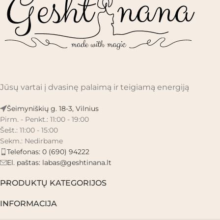
Jūsų vartai į dvasinę palaimą ir teigiamą energiją
Šeimyniškių g. 18-3, Vilnius
Pirm. - Penkt.: 11:00 - 19:00
Šešt.: 11:00 - 15:00
Sekm.: Nedirbame
Telefonas: 0 (690) 94222
El. paštas:
labas@geshtinana.lt
PRODUKTŲ KATEGORIJOS
INFORMACIJA