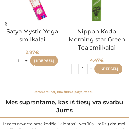
Satya Mystic Yoga
Nippon Kodo
smilkalai
Morning star Green
Tea smilkalai
2.97
€
4.47
€
Į KREPŠELĮ
Į KREPŠELĮ
Darome tik tai, kuo tikime patys, todėl...
Mes suprantame, kas iš tiesų yra svarbu
Jums
Ir mes nevartojame žodžio “klientas”. Nes Jūs - mūsų draugai,