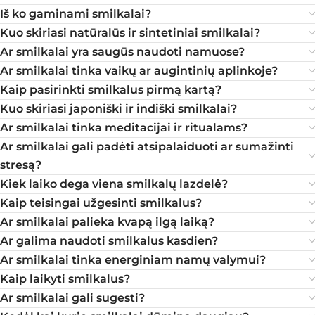
Iš ko gaminami smilkalai?
Kuo skiriasi natūralūs ir sintetiniai smilkalai?
Ar smilkalai yra saugūs naudoti namuose?
Ar smilkalai tinka vaikų ar augintinių aplinkoje?
Kaip pasirinkti smilkalus pirmą kartą?
Kuo skiriasi japoniški ir indiški smilkalai?
Ar smilkalai tinka meditacijai ir ritualams?
Ar smilkalai gali padėti atsipalaiduoti ar sumažinti
stresą?
Kiek laiko dega viena smilkalų lazdelė?
Kaip teisingai užgesinti smilkalus?
Ar smilkalai palieka kvapą ilgą laiką?
Ar galima naudoti smilkalus kasdien?
Ar smilkalai tinka energiniam namų valymui?
Kaip laikyti smilkalus?
Ar smilkalai gali sugesti?