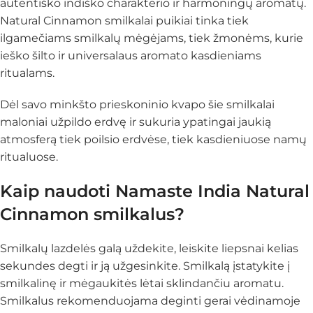
autentiško indiško charakterio ir harmoningų aromatų.
Natural Cinnamon smilkalai puikiai tinka tiek
ilgamečiams smilkalų mėgėjams, tiek žmonėms, kurie
ieško šilto ir universalaus aromato kasdieniams
ritualams.
Dėl savo minkšto prieskoninio kvapo šie smilkalai
maloniai užpildo erdvę ir sukuria ypatingai jaukią
atmosferą tiek poilsio erdvėse, tiek kasdieniuose namų
ritualuose.
Kaip naudoti Namaste India Natural
Cinnamon smilkalus?
Smilkalų lazdelės galą uždekite, leiskite liepsnai kelias
sekundes degti ir ją užgesinkite. Smilkalą įstatykite į
smilkalinę ir mėgaukitės lėtai sklindančiu aromatu.
Smilkalus rekomenduojama deginti gerai vėdinamoje