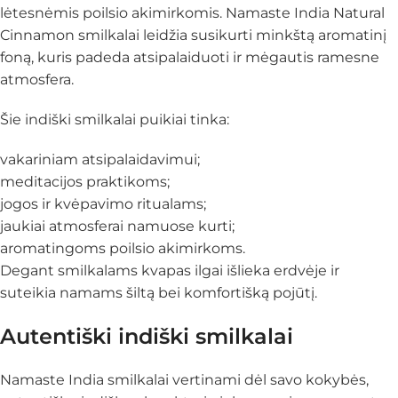
lėtesnėmis poilsio akimirkomis. Namaste India Natural
Cinnamon smilkalai leidžia susikurti minkštą aromatinį
foną, kuris padeda atsipalaiduoti ir mėgautis ramesne
atmosfera.
Šie indiški smilkalai puikiai tinka:
vakariniam atsipalaidavimui;
meditacijos praktikoms;
jogos ir kvėpavimo ritualams;
jaukiai atmosferai namuose kurti;
aromatingoms poilsio akimirkoms.
Degant smilkalams kvapas ilgai išlieka erdvėje ir
suteikia namams šiltą bei komfortišką pojūtį.
Autentiški indiški smilkalai
Namaste India smilkalai vertinami dėl savo kokybės,