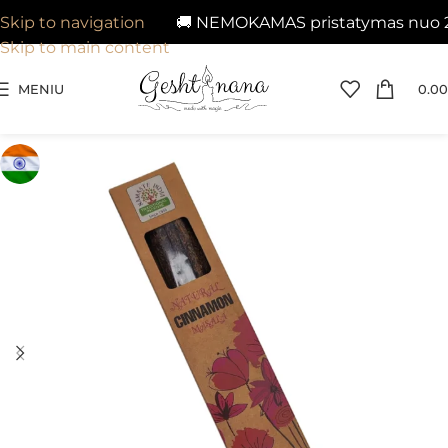
🚚 NEMOKAMAS pristatymas nuo 29€ į
Skip to navigation
Skip to main content
MENIU
0.00