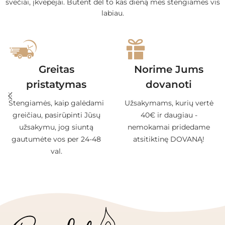
svečiai, įkvėpėjai. Būtent dėl to kas dieną mes stengiamės vis
labiau.
Greitas
Norime Jums
pristatymas
dovanoti
Stengiamės, kaip galėdami
Užsakymams, kurių vertė
greičiau, pasirūpinti Jūsų
40€ ir daugiau -
užsakymu, jog siuntą
nemokamai pridedame
gautumėte vos per 24-48
atsitiktinę DOVANĄ!
val.