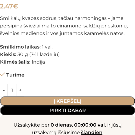
2.47
€
Smilkalų kvapas sodrus, tačiau harmoningas – jame
persipina šviežiai malto cinamono, saldžių prieskonių,
švelnios medienos ir vos juntamos karamelės natos.
Smilkimo laikas:
1 val.
Kiekis:
30 g (7-11 lazdelių)
Kilmės šalis:
Indija
Turime
Į KREPŠELĮ
PIRKTI DABAR
Užsakykite per
0 dienas, 00:00:00 val.
ir jūsų
užsakymą išsiųsime
šiandien
.