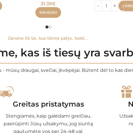
31.39
€
Į KRE
DAUGIAU
Darome tik tai, kuo tikime patys, todėl...
e, kas iš tiesų yra sva
 - mūsų draugai, svečiai, įkvėpėjai. Būtent dėl to kas di
Greitas pristatymas
N
Stengiamės, kaip galėdami greičiau,
Užsak
pasirūpinti Jūsų užsakymu, jog siuntą
n
gautumėte vos per 24-48 val.