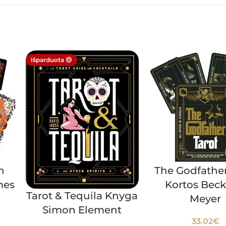
Išparduota 😔
n
The Godfather
mes
Kortos Beck
Tarot & Tequila Knyga
Meyer
Simon Element
33.02
€