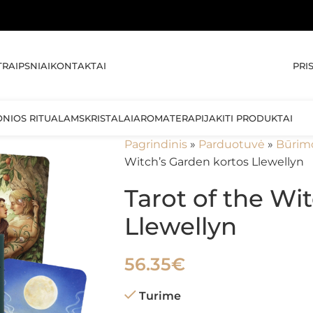
🚚 N
PRI
TRAIPSNIAI
KONTAKTAI
ONIOS RITUALAMS
KRISTALAI
AROMATERAPIJA
KITI PRODUKTAI
Pagrindinis
»
Parduotuvė
»
Būrim
Witch’s Garden kortos Llewellyn
Tarot of the Wi
Llewellyn
56.35
€
Turime