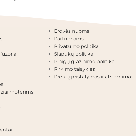
EGORIJOS
INFORMACIJA
Erdvės nuoma
s
Partneriams
Privatumo politika
fuzoriai
Slapukų politika
Pinigų grąžinimo politika
Pirkimo taisyklės
Prekių pristatymas ir atsiėmimas
ės
žiai moterims
s
entai