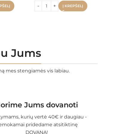
PŠELĮ
Į KREPŠELĮ
rbu Jums
eną mes stengiamės vis labiau.
orime Jums dovanoti
ymams, kurių vertė 40€ ir daugiau -
emokamai pridedame atsitiktinę
DOVANĄ!