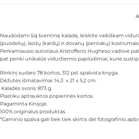
Naudodami šią šventinę kaladę, leiskite vaikiškam vidurž
(puodelių), lazdų (kardų) ir dovanų (pentakų) kostiumais,
Perkamiausio autoriaus Kristofferio Hugheso vadove patei
pat penki unikalūs viduržiemio paplūdimiai, kurie sustip
Rinkinį sudaro 78 kortos, 312 psl. spalvota knyga.
Dėžutės išmatavimai: 14,3 x 21 x 5,2 cm.
Kaladės svoris: 873 g.
Plastiku aptrauktos popierinės kortos.
Pagaminta Kinijoje.
100% originalus produktas.
*Gaminio spalva gali šiek tiek skirtis dėl fotografinio a