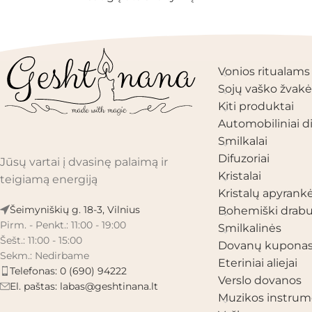
PRODUKTŲ KAT
Vonios ritualams
Sojų vaško žvakė
Kiti produktai
Automobiliniai di
Smilkalai
Difuzoriai
Jūsų vartai į dvasinę palaimą ir
Kristalai
teigiamą energiją
Kristalų apyrank
Šeimyniškių g. 18-3, Vilnius
Bohemiški drabu
Pirm. - Penkt.: 11:00 - 19:00
Smilkalinės
Šešt.: 11:00 - 15:00
Dovanų kupona
Sekm.: Nedirbame
Eteriniai aliejai
Telefonas: 0 (690) 94222
Verslo dovanos
El. paštas:
labas@geshtinana.lt
Muzikos instrum