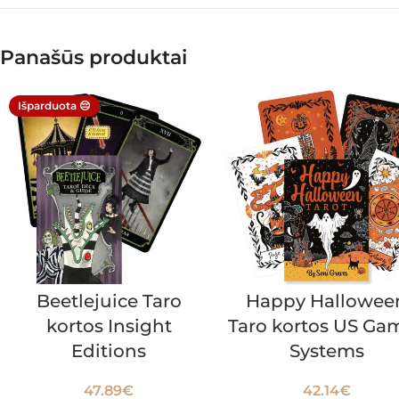
Panašūs produktai
Išparduota 😔
Beetlejuice Taro
Happy Hallowee
kortos Insight
Taro kortos US Ga
Editions
Systems
47.89
€
42.14
€