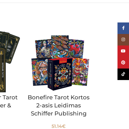
Face
Inst
YouT
Pinte
TikTo
 Tarot
Bonefire Tarot Kortos
Tarot
er &
2-asis Leidimas
Sorceress 
Schiffer Publishing
Roc
51.14
€
39.