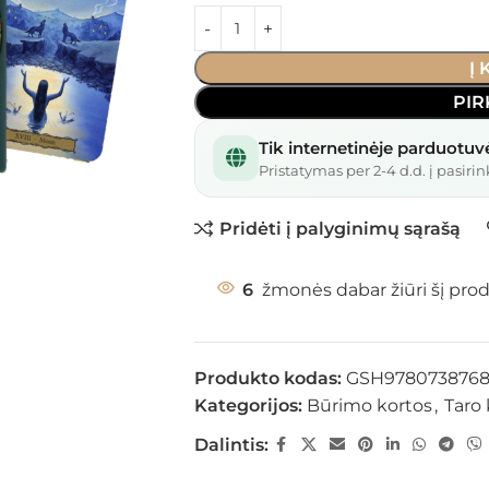
Į
PIR
Tik internetinėje parduotuv
Pristatymas per 2-4 d.d. į pasirin
Pridėti į palyginimų sąrašą
6
žmonės dabar žiūri šį pro
Produkto kodas:
GSH978073876
Kategorijos:
Būrimo kortos
,
Taro 
Dalintis: