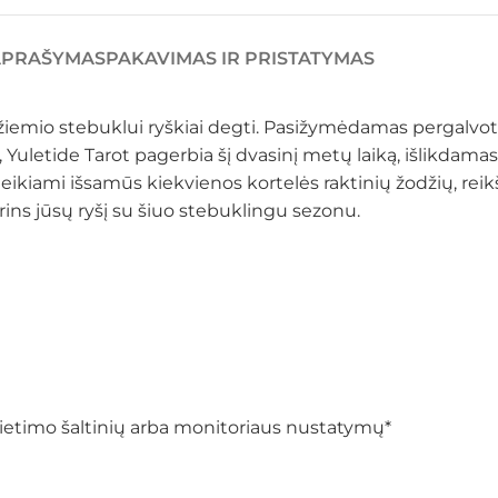
APRAŠYMAS
PAKAVIMAS IR PRISTATYMAS
iemio stebuklui ryškiai degti. Pasižymėdamas pergalvotai
 Yuletide Tarot pagerbia šį dvasinį metų laiką, išlikdamas
kiami išsamūs kiekvienos kortelės raktinių žodžių, reikšm
rins jūsų ryšį su šiuo stebuklingu sezonu.
pšvietimo šaltinių arba monitoriaus nustatymų*