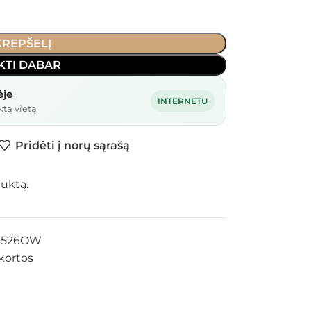
 KREPŠELĮ
KTI DABAR
ėje
INTERNETU
ktą vietą
Pridėti į norų sąrašą
duktą.
8526OW
kortos