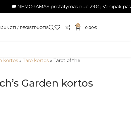
EMOKAMAS pristatymas nuo 29€ į Venipak paštomatus 
0
SIJUNGTI / REGISTRUOTIS
0.00
€
o kortos
»
Taro kortos
»
Tarot of the
tch’s Garden kortos