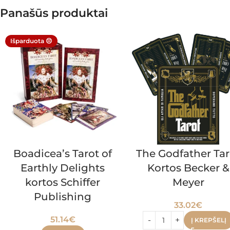
Panašūs produktai
Išparduota 😔
Boadicea’s Tarot of
The Godfather Tar
Earthly Delights
Kortos Becker &
kortos Schiffer
Meyer
Publishing
33.02
€
51.14
€
Į KREPŠELĮ