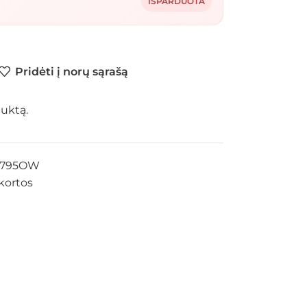
IŠPARDUOTA
Pridėti į norų sąrašą
duktą.
5795OW
kortos