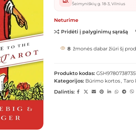
Šeimyniškių g. 18-3, Vilnius
Neturime
Pridėti į palyginimų sąrašą
8
žmonės dabar žiūri šį pro
Produkto kodas:
GSH978073873
Kategorijos:
Būrimo kortos
,
Taro 
Dalintis: