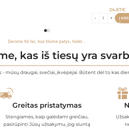
24.67
€
Į KRE
Darome tik tai, kuo tikime patys, todėl...
e, kas iš tiesų yra sva
 - mūsų draugai, svečiai, įkvėpėjai. Būtent dėl to kas di
Greitas pristatymas
N
Stengiamės, kaip galėdami greičiau,
Užsak
pasirūpinti Jūsų užsakymu, jog siuntą
n