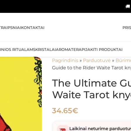
🚚 NEMOKAMA
PRI
TRAIPSNIAI
KONTAKTAI
ONIOS RITUALAMS
KRISTALAI
AROMATERAPIJA
KITI PRODUKTAI
Pagrindinis
»
Parduotuvė
»
Būrim
Guide to the Rider Waite Tarot k
The Ultimate Gu
Waite Tarot kny
34.65
€
Laikinai neturime parduotu