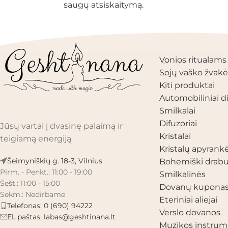
saugų atsiskaitymą.
PRODUKTŲ KAT
Vonios ritualams
Sojų vaško žvakė
Kiti produktai
Automobiliniai di
Smilkalai
Difuzoriai
Jūsų vartai į dvasinę palaimą ir
Kristalai
teigiamą energiją
Kristalų apyrank
Šeimyniškių g. 18-3, Vilnius
Bohemiški drabu
Pirm. - Penkt.: 11:00 - 19:00
Smilkalinės
Šešt.: 11:00 - 15:00
Dovanų kupona
Sekm.: Nedirbame
Eteriniai aliejai
Telefonas: 0 (690) 94222
Verslo dovanos
El. paštas:
labas@geshtinana.lt
Muzikos instrum