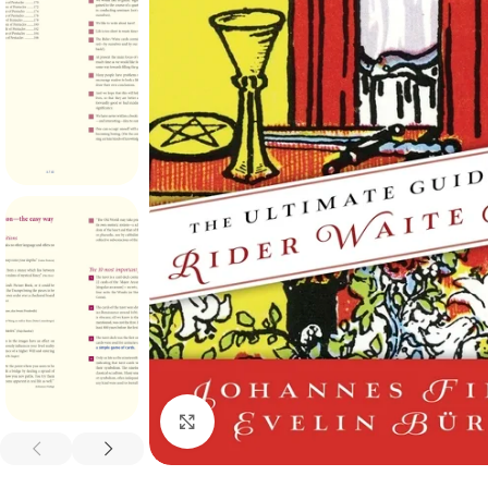
Spustelėkite, kad padidintumėte