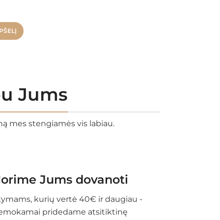
PŠELĮ
rbu Jums
eną mes stengiamės vis labiau.
orime Jums dovanoti
ymams, kurių vertė 40€ ir daugiau -
emokamai pridedame atsitiktinę