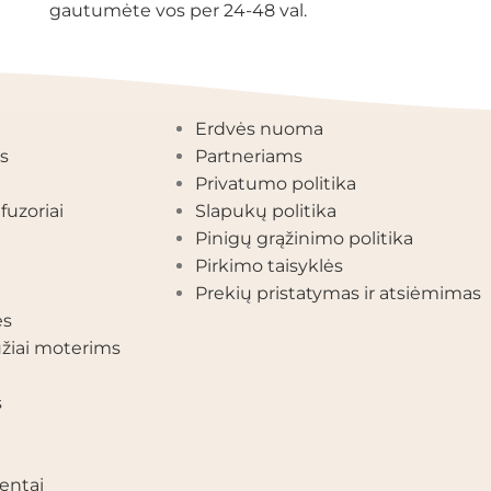
gautumėte vos per 24-48 val.
EGORIJOS
INFORMACIJA
Erdvės nuoma
s
Partneriams
Privatumo politika
fuzoriai
Slapukų politika
Pinigų grąžinimo politika
Pirkimo taisyklės
Prekių pristatymas ir atsiėmimas
ės
žiai moterims
s
entai