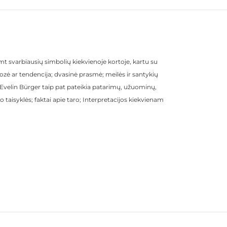
imt svarbiausių simbolių kiekvienoje kortoje, kartu su
zė ar tendencija; dvasinė prasmė; meilės ir santykių
velin Bürger taip pat pateikia patarimų, užuominų,
o taisyklės; faktai apie taro; Interpretacijos kiekvienam