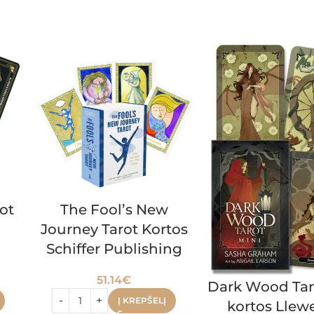
ot
The Fool’s New
Journey Tarot Kortos
Schiffer Publishing
51.14
€
Dark Wood Tar
Į KREPŠELĮ
kortos Llew