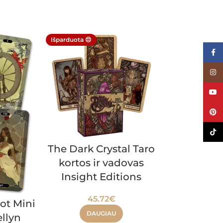
Išparduota 😔
Išparduota 😔
Face
Inst
YouT
Pinte
TikTo
The Dark Crystal Taro
Angel Wi
kortos ir vadovas
kortos 
Insight Editions
35.
45.72
€
DAU
ot Mini
DAUGIAU
ellyn