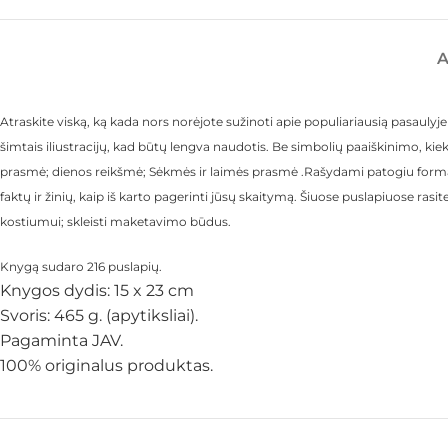
Atraskite viską, ką kada nors norėjote sužinoti apie populiariausią pasaulyj
šimtais iliustracijų, kad būtų lengva naudotis. Be simbolių paaiškinimo, k
prasmė; dienos reikšmė; Sėkmės ir laimės prasmė .Rašydami patogiu format
faktų ir žinių, kaip iš karto pagerinti jūsų skaitymą. Šiuose puslapiuose ras
kostiumui; skleisti maketavimo būdus.
Knygą sudaro 216 puslapių.
Knygos dydis: 15 x 23 cm
Svoris: 465 g. (apytiksliai).
Pagaminta JAV.
100% originalus produktas.