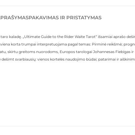
APRAŠYMAS
PAKAVIMAS IR PRISTATYMAS
e taro kaladę. „Ultimate Guide to the Rider Waite Tarot“ išsamiai aprašo deš
iekviena korta trumpai interpretuojama pagal temas: Pirminė reikšmė; progno
u, skirtu greitoms nuorodoms, Europos tarologai Johannesas Fiebigas ir E
ite dešimt svarbiausių: vienos kortelės naudojimo būdai; patarimai ir aiškinim