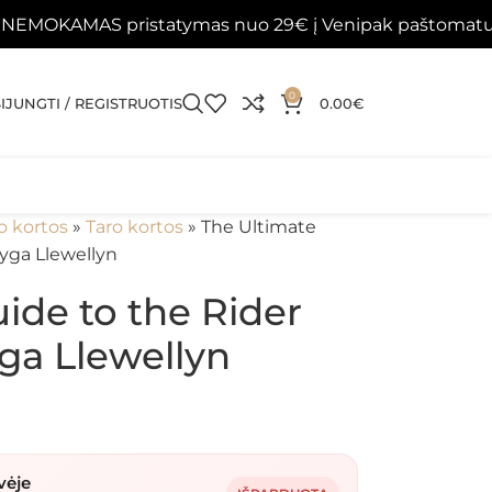
S pristatymas nuo 29€ į Venipak paštomatus 📦
Pap
0
SIJUNGTI / REGISTRUOTIS
0.00
€
o kortos
»
Taro kortos
»
The Ultimate
nyga Llewellyn
ide to the Rider
ga Llewellyn
vėje