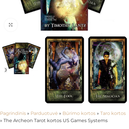
Spustelėkite, kad padidintumėte
Pagrindinis
»
Parduotuvė
»
Būrimo kortos
»
Taro kortos
»
The Archeon Tarot kortos US Games Systems