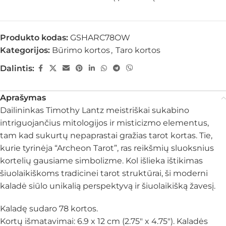
Produkto kodas:
GSHARC78OW
Kategorijos:
Būrimo kortos
,
Taro kortos
Dalintis:
Aprašymas
Dailininkas Timothy Lantz meistriškai sukabino
intriguojančius mitologijos ir misticizmo elementus,
tam kad sukurtų nepaprastai gražias tarot kortas. Tie,
kurie tyrinėja “Archeon Tarot”, ras reikšmių sluoksnius
kortelių gausiame simbolizme. Kol išlieka ištikimas
šiuolaikiškoms tradicinei tarot struktūrai, ši moderni
kaladė siūlo unikalią perspektyvą ir šiuolaikišką žavesį.
Kaladę sudaro 78 kortos.
Kortų išmatavimai: 6.9 x 12 cm (2.75″ x 4.75″). Kaladės