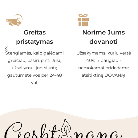
Greitas
Norime Jums
pristatymas
dovanoti
Stengiamės, kaip galėdami
Užsakymams, kurių vertė
greičiau, pasirūpinti Jūsų
40€ ir daugiau -
užsakymu, jog siuntą
nemokamai pridedame
gautumėte vos per 24-48
atsitiktinę DOVANĄ!
val.