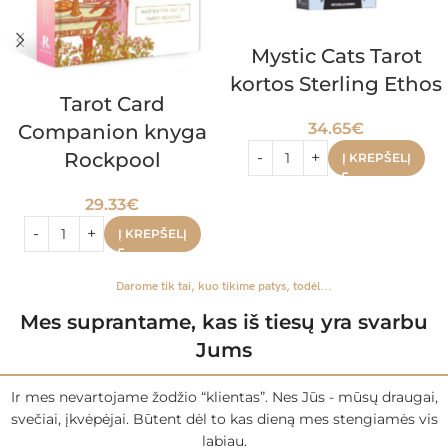
Mystic Cats Tarot
kortos Sterling Ethos
Tarot Card
34.65
€
Companion knyga
Rockpool
Į KREPŠELĮ
29.33
€
Į KREPŠELĮ
Darome tik tai, kuo tikime patys, todėl...
Mes suprantame, kas iš tiesų yra svarbu
Jums
Ir mes nevartojame žodžio “klientas”. Nes Jūs - mūsų draugai,
svečiai, įkvėpėjai. Būtent dėl to kas dieną mes stengiamės vis
labiau.