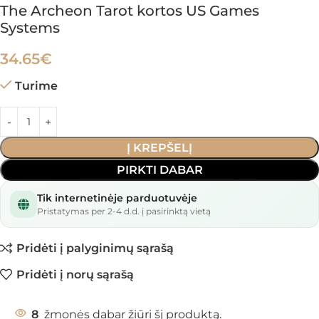
The Archeon Tarot kortos US Games
Systems
34.65
€
Turime
Į KREPŠELĮ
PIRKTI DABAR
Tik internetinėje parduotuvėje
Pristatymas per 2-4 d.d. į pasirinktą vietą
Pridėti į palyginimų sąrašą
Pridėti į norų sąrašą
8
žmonės dabar žiūri šį produktą.