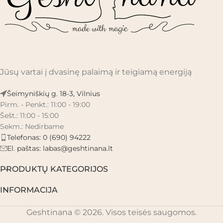
Jūsų vartai į dvasinę palaimą ir teigiamą energiją
Šeimyniškių g. 18-3, Vilnius
Pirm. - Penkt.: 11:00 - 19:00
Šešt.: 11:00 - 15:00
Sekm.: Nedirbame
Telefonas: 0 (690) 94222
El. paštas:
labas@geshtinana.lt
PRODUKTŲ KATEGORIJOS
INFORMACIJA
Geshtinana © 2026. Visos teisės saugomos.