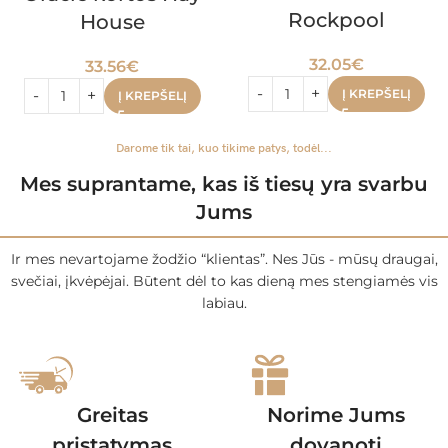
Rockpool
House
32.05
€
33.56
€
Į KREPŠELĮ
Į KREPŠELĮ
Darome tik tai, kuo tikime patys, todėl...
Mes suprantame, kas iš tiesų yra svarbu
Jums
Ir mes nevartojame žodžio “klientas”. Nes Jūs - mūsų draugai,
svečiai, įkvėpėjai. Būtent dėl to kas dieną mes stengiamės vis
labiau.
Greitas
Norime Jums
pristatymas
dovanoti