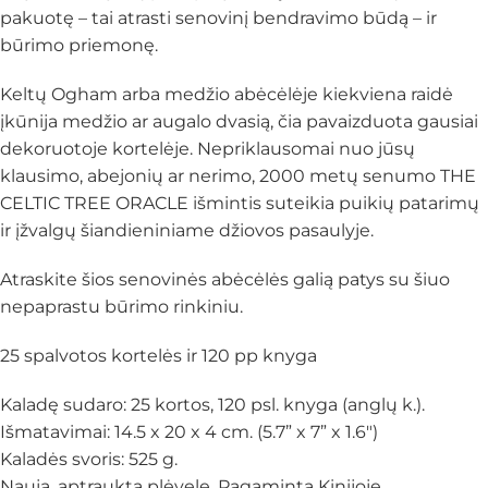
pakuotę – tai atrasti senovinį bendravimo būdą – ir
būrimo priemonę.
Keltų Ogham arba medžio abėcėlėje kiekviena raidė
įkūnija medžio ar augalo dvasią, čia pavaizduota gausiai
dekoruotoje kortelėje. Nepriklausomai nuo jūsų
klausimo, abejonių ar nerimo, 2000 metų senumo THE
CELTIC TREE ORACLE išmintis suteikia puikių patarimų
ir įžvalgų šiandieniniame džiovos pasaulyje.
Atraskite šios senovinės abėcėlės galią patys su šiuo
nepaprastu būrimo rinkiniu.
25 spalvotos kortelės ir 120 pp knyga
Kaladę sudaro: 25 kortos, 120 psl. knyga (anglų k.).
Išmatavimai: 14.5 x 20 x 4 cm. (5.7” x 7” x 1.6″)
Kaladės svoris: 525 g.
Nauja, aptraukta plėvele. Pagaminta Kinijoje.