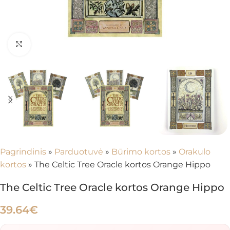
Spustelėkite, kad padidintumėte
Pagrindinis
»
Parduotuvė
»
Būrimo kortos
»
Orakulo
kortos
»
The Celtic Tree Oracle kortos Orange Hippo
The Celtic Tree Oracle kortos Orange Hippo
39.64
€