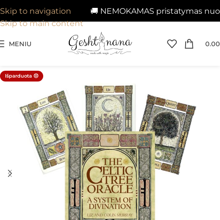
🚚 NEMOKAMAS pristatymas nuo 29
Skip to navigation
Skip to main content
MENIU
0.00
Išparduota 😔