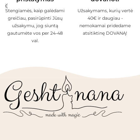
Stengiamės, kaip galėdami
Užsakymams, kurių vertė
greičiau, pasirūpinti Jūsų
40€ ir daugiau -
užsakymu, jog siuntą
nemokamai pridedame
gautumėte vos per 24-48
atsitiktinę DOVANĄ!
val.