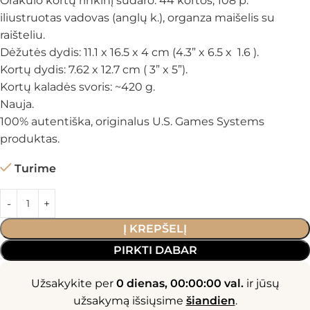
Orakulo kortų rinkinį sudaro: 44 kortos, 108 p.
iliustruotas vadovas (anglų k.), organza maišelis su
raišteliu.
Dėžutės dydis: 11.1 x 16.5 x 4 cm (4.3” x 6.5 x 1.6 ).
Kortų dydis: 7.62 x 12.7 cm ( 3” x 5”).
Kortų kaladės svoris: ~420 g.
Nauja.
100% autentiška, originalus U.S. Games Systems
produktas.
Turime
Į KREPŠELĮ
PIRKTI DABAR
Užsakykite per
0 dienas, 00:00:00 val.
ir jūsų
užsakymą išsiųsime
šiandien
.