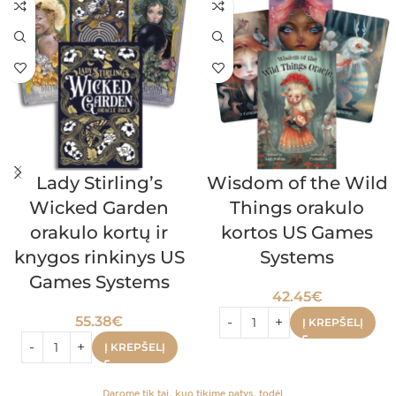
Lady Stirling’s
Wisdom of the Wild
Wicked Garden
Things orakulo
orakulo kortų ir
kortos US Games
knygos rinkinys US
Systems
Games Systems
42.45
€
55.38
€
Į KREPŠELĮ
Į KREPŠELĮ
Darome tik tai, kuo tikime patys, todėl...