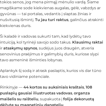
tokios senos, jog mena pirmąjį mėnulio vardą. Šiame
magiškame sode kiekvienas augalas, gėlė, vabzdys ar
gyvūnas — tai portalas, vedantis į slaptas žinias ir
nušvitusią išmintį.
Tu jau turi raktus
, galinčius atrakinti
kiekvienas duris.
Ši kaladė ir vadovas sukurti tam, kad lydėtų tavo
intuiciją, kol tyrinėji savojo sodo takus.
Klausimų raktai
ir
atsakymų spynos
, sudėjus juos draugėn, atveria
senovinius praėjimus ir galimybių duris, kuriose slypi
tavo asmeninė išminties lobynas.
Aplankyk šį sodą ir atrask paslaptis, kurios vis dar tūno
tavo vidiniame potenciale.
Rinkinyje —
44 kortos su auksiniais kraštais
,
108
puslapių gausiai iliustruotas vadovas
,
organza
maišelis su raišteliu
, supakuota į
folija dekoruotą
dėžutę su magnetiniu dangteliu
.