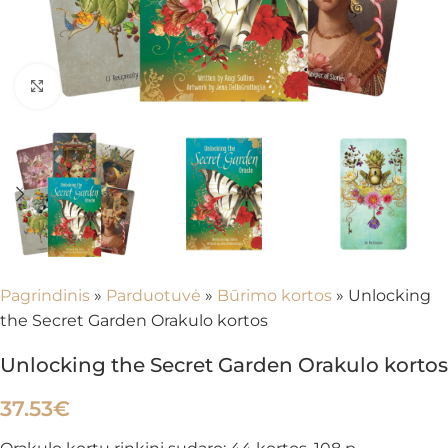
Spustelėkite, kad padidintumėte
Pagrindinis
»
Parduotuvė
»
Būrimo kortos
»
Unlocking
the Secret Garden Orakulo kortos
Unlocking the Secret Garden Orakulo kortos
37.53
€