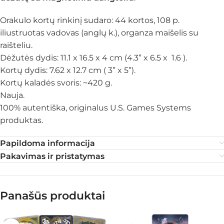
Orakulo kortų rinkinį sudaro: 44 kortos, 108 p.
iliustruotas vadovas (anglų k.), organza maišelis su
raišteliu.
Dėžutės dydis: 11.1 x 16.5 x 4 cm (4.3” x 6.5 x 1.6 ).
Kortų dydis: 7.62 x 12.7 cm ( 3” x 5”).
Kortų kaladės svoris: ~420 g.
Nauja.
100% autentiška, originalus U.S. Games Systems
produktas.
Papildoma informacija
Pakavimas ir pristatymas
Panašūs produktai