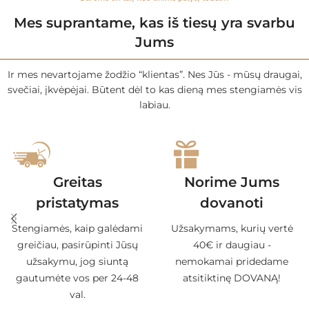
Mes suprantame, kas iš tiesų yra svarbu
Jums
Ir mes nevartojame žodžio “klientas”. Nes Jūs - mūsų draugai,
svečiai, įkvėpėjai. Būtent dėl to kas dieną mes stengiamės vis
labiau.
Greitas
Norime Jums
pristatymas
dovanoti
Stengiamės, kaip galėdami
Užsakymams, kurių vertė
greičiau, pasirūpinti Jūsų
40€ ir daugiau -
užsakymu, jog siuntą
nemokamai pridedame
gautumėte vos per 24-48
atsitiktinę DOVANĄ!
val.