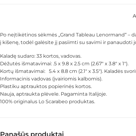
Po neįtikėtinos sėkmės „Grand Tableau Lenormand“ – dar 
į kišenę, todėl galėsite jį pasiimti su savimi ir panaudoti 
Kaladę sudaro: 33 kortos, vadovas.
Dėžutės išmatavimai: .5 x 9.8 x 2.5 cm (2.67″ x 3.8″ x 1″).
Kortų išmatavimai: 5.4 x 8.8 cm (2.1″ x 3.5″). Kaladės svoris
Informacinis vadovas (įvairiomis kalbomis).
Plastiku aptrauktos popierinės kortos.
Nauja, aptraukta plėvele. Pagaminta Italijoje.
100% originalus Lo Scarabeo produktas.
Panašūs produktai