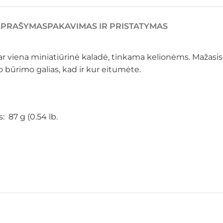
APRAŠYMAS
PAKAVIMAS IR PRISTATYMAS
viena miniatiūrinė kaladė, tinkama kelionėms. Mažasis or
jo būrimo galias, kad ir kur eitumėte.
: 87 g (0.54 lb.