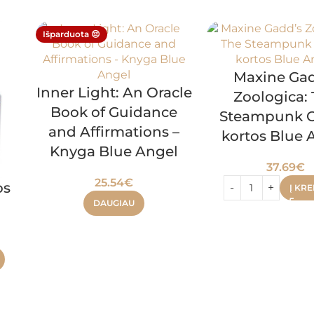
Išparduota 😔
Maxine Gad
Inner Light: An Oracle
Zoologica:
Book of Guidance
Steampunk O
and Affirmations –
kortos Blue 
Knyga Blue Angel
37.69
€
25.54
€
os
Į KRE
DAUGIAU