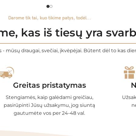
Darome tik tai, kuo tikime patys, todėl...
e, kas iš tiesų yra sva
 - mūsų draugai, svečiai, įkvėpėjai. Būtent dėl to kas di
Greitas pristatymas
N
Stengiamės, kaip galėdami greičiau,
Užsak
pasirūpinti Jūsų užsakymu, jog siuntą
n
gautumėte vos per 24-48 val.
EGORIJOS
INFORMACIJA