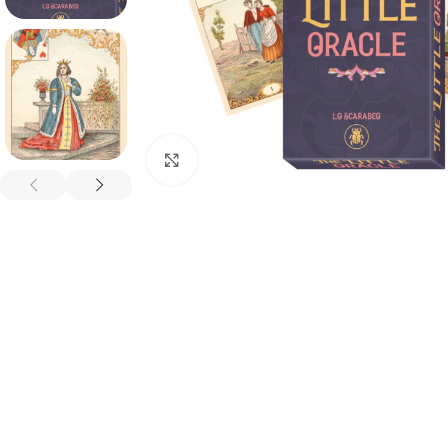
Spustelėkite, kad padidintumėte