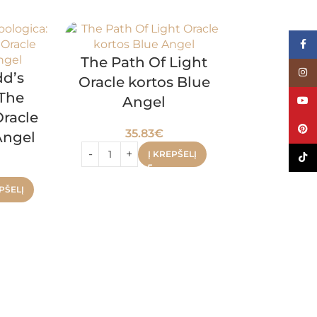
Face
The Path Of Light
Inst
d’s
Oracle kortos Blue
 The
Angel
YouT
racle
Pinte
35.83
€
Angel
Į KREPŠELĮ
TikTo
Earthly 
PŠELĮ
Spirits M
kortos ir
Games 
28.