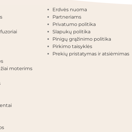
Erdvės nuoma
s
Partneriams
Privatumo politika
fuzoriai
Slapukų politika
Pinigų grąžinimo politika
Pirkimo taisyklės
Prekių pristatymas ir atsiėmimas
ės
žiai moterims
s
entai
os