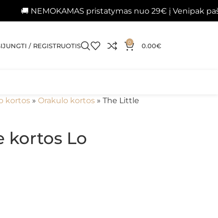
NEMOKAMAS pristatymas nuo 29€ į Venipak paštomatus
0
SIJUNGTI / REGISTRUOTIS
0.00
€
o kortos
»
Orakulo kortos
»
The Little
e kortos Lo