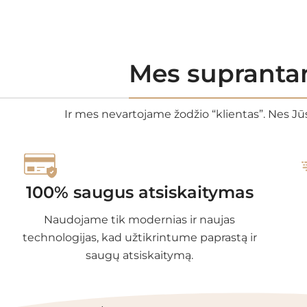
Mes suprantam
Ir mes nevartojame žodžio “klientas”. Nes Jūs
100% saugus atsiskaitymas
Naudojame tik modernias ir naujas
technologijas, kad užtikrintume paprastą ir
saugų atsiskaitymą.
PRODUKTŲ KAT