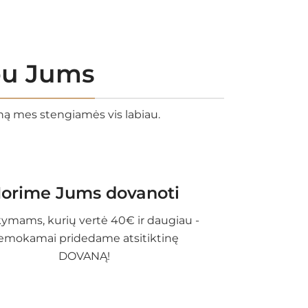
rbu Jums
eną mes stengiamės vis labiau.
orime Jums dovanoti
ymams, kurių vertė 40€ ir daugiau -
emokamai pridedame atsitiktinę
DOVANĄ!