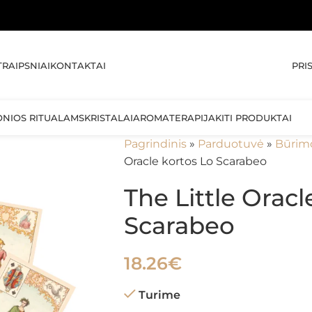
🚚 
PRI
TRAIPSNIAI
KONTAKTAI
ONIOS RITUALAMS
KRISTALAI
AROMATERAPIJA
KITI PRODUKTAI
Pagrindinis
»
Parduotuvė
»
Būrim
Oracle kortos Lo Scarabeo
The Little Oracl
Scarabeo
18.26
€
Turime