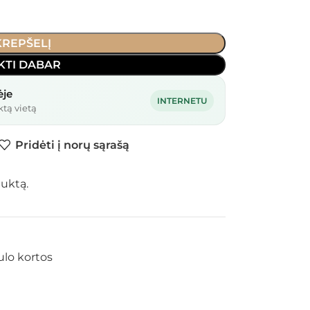
 KREPŠELĮ
KTI DABAR
ėje
INTERNETU
ktą vietą
Pridėti į norų sąrašą
duktą.
ulo kortos