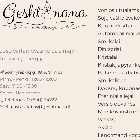
Vonios ritualams
Sojų vaško žvakė
Kiti produktai
Automobiliniai di
Smilkalai
Difuzoriai
Jūsų vartai į dvasinę palaimą ir
Kristalai
teigiamą energiją
Kristalų apyrank
Šeimyniškių g. 18-3, Vilnius
Bohemiški drabu
Pirm. - Penkt.: 11:00 - 19:00
Smilkalinės
Šešt.: 11:00 - 15:00
Dovanų kupona
Sekm.: Nedirbame
Eteriniai aliejai
Telefonas: 0 (690) 94222
Verslo dovanos
El. paštas:
labas@geshtinana.lt
Muzikos instrum
Vaškas
Akcija
Lenormand kort