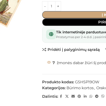
Į
PIR
Tik internetinėje parduotuv
Pristatymas per 2-4 d.d. į pasirin
Pridėti į palyginimų sąrašą
7
žmonės dabar žiūri šį pro
Produkto kodas:
GSHSP19OW
Kategorijos:
Būrimo kortos
,
Orak
Dalintis: