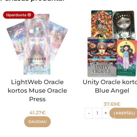
Išparduota 😔
LightWeb Oracle
Unity Oracle kort
kortos Muse Oracle
Blue Angel
Press
37.69
€
41.27
€
Į KREPŠELĮ
DAUGIAU