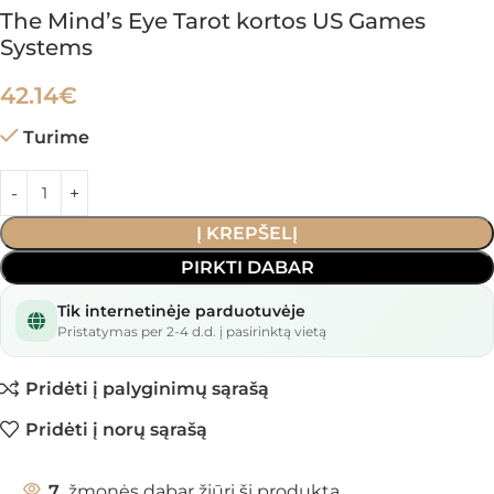
The Mind’s Eye Tarot kortos US Games
Systems
42.14
€
Turime
Į KREPŠELĮ
PIRKTI DABAR
Tik internetinėje parduotuvėje
Pristatymas per 2-4 d.d. į pasirinktą vietą
Pridėti į palyginimų sąrašą
Pridėti į norų sąrašą
7
žmonės dabar žiūri šį produktą.