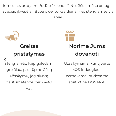
Ir mes nevartojame žodžio “klientas”. Nes Jūs - mūsų draugai,
svečiai, įkvėpėjai. Būtent dėl to kas dieną mes stengiamės vis
labiau.
Greitas
Norime Jums
pristatymas
dovanoti
Stengiamės, kaip galėdami
Užsakymams, kurių vertė
greičiau, pasirūpinti Jūsų
40€ ir daugiau -
užsakymu, jog siuntą
nemokamai pridedame
gautumėte vos per 24-48
atsitiktinę DOVANĄ!
val.