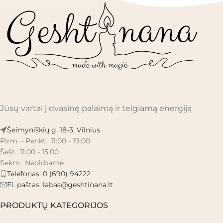
Jūsų vartai į dvasinę palaimą ir teigiamą energiją
Šeimyniškių g. 18-3, Vilnius
Pirm. - Penkt.: 11:00 - 19:00
Šešt.: 11:00 - 15:00
Sekm.: Nedirbame
Telefonas: 0 (690) 94222
El. paštas:
labas@geshtinana.lt
PRODUKTŲ KATEGORIJOS