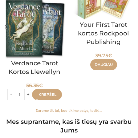
Your First Tarot
kortos Rockpool
Publishing
39.75
€
Verdance Tarot
DAUGIAU
Kortos Llewellyn
56.35
€
Į KREPŠELĮ
Darome tik tai, kuo tikime patys, todėl...
Mes suprantame, kas iš tiesų yra svarbu
Jums