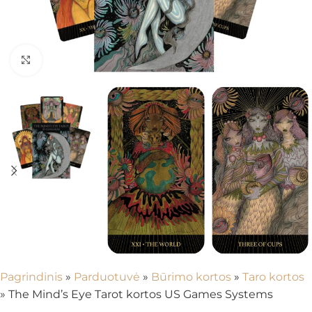
Spustelėkite, kad padidintumėte
Pagrindinis
»
Parduotuvė
»
Būrimo kortos
»
Taro kortos
»
The Mind’s Eye Tarot kortos US Games Systems