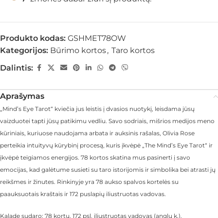
Produkto kodas:
GSHMET78OW
Kategorijos:
Būrimo kortos
,
Taro kortos
Dalintis:
Aprašymas
„Mind’s Eye Tarot“ kviečia jus leistis į dvasios nuotykį, leisdama jūsų
vaizduotei tapti jūsų patikimu vedliu. Savo sodriais, mišrios medijos meno
kūriniais, kuriuose naudojama arbata ir auksinis rašalas, Olivia Rose
perteikia intuityvų kūrybinį procesą, kuris įkvėpė „The Mind’s Eye Tarot“ ir
įkvėpė teigiamos energijos. 78 kortos skatina mus pasinerti į savo
emocijas, kad galėtume susieti su taro istorijomis ir simbolika bei atrasti jų
reikšmes ir žinutes. Rinkinyje yra 78 aukso spalvos kortelės su
paauksuotais kraštais ir 172 puslapių iliustruotas vadovas.
Kaladę sudaro: 78 kortų, 172 psl. iliustruotas vadovas (anglų k.).