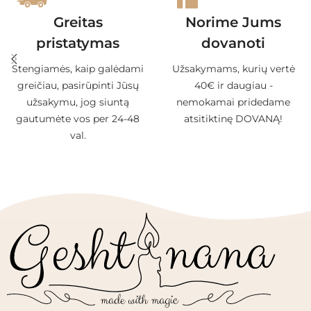
Greitas
Norime Jums
pristatymas
dovanoti
Stengiamės, kaip galėdami
Užsakymams, kurių vertė
greičiau, pasirūpinti Jūsų
40€ ir daugiau -
užsakymu, jog siuntą
nemokamai pridedame
gautumėte vos per 24-48
atsitiktinę DOVANĄ!
val.