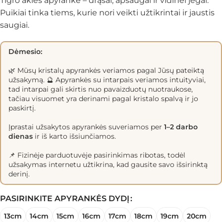
Tigro akies apyrankė – drąsai, apsaugai ir vidinei jėgai.
Puikiai tinka tiems, kurie nori veikti užtikrintai ir jaustis
saugiai.
Dėmesio:
🌿 Mūsų kristalų apyrankės veriamos pagal Jūsų pateiktą
užsakymą. 🔮 Apyrankės su intarpais veriamos intuityviai,
tad intarpai gali skirtis nuo pavaizduotų nuotraukose,
tačiau visuomet yra derinami pagal kristalo spalvą ir jo
paskirtį.
Įprastai užsakytos apyrankės suveriamos per
1–2 darbo
dienas
ir iš karto išsiunčiamos.
📌 Fizinėje parduotuvėje pasirinkimas ribotas, todėl
užsakymas internetu užtikrina, kad gausite savo išsirinktą
derinį.
PASIRINKITE APYRANKĖS DYDĮ
13cm
14cm
15cm
16cm
17cm
18cm
19cm
20cm