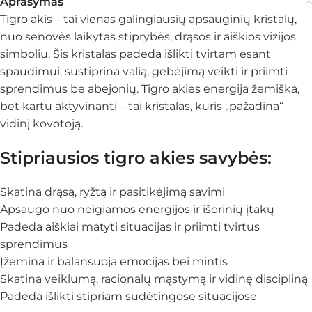
Aprašymas
Tigro akis – tai vienas galingiausių apsauginių kristalų,
nuo senovės laikytas stiprybės, drąsos ir aiškios vizijos
simboliu. Šis kristalas padeda išlikti tvirtam esant
spaudimui, sustiprina valią, gebėjimą veikti ir priimti
sprendimus be abejonių. Tigro akies energija žemiška,
bet kartu aktyvinanti – tai kristalas, kuris „pažadina“
vidinį kovotoją.
Stipriausios tigro akies savybės:
Skatina drąsą, ryžtą ir pasitikėjimą savimi
Apsaugo nuo neigiamos energijos ir išorinių įtakų
Padeda aiškiai matyti situacijas ir priimti tvirtus
sprendimus
Įžemina ir balansuoja emocijas bei mintis
Skatina veiklumą, racionalų mąstymą ir vidinę discipliną
Padeda išlikti stipriam sudėtingose situacijose