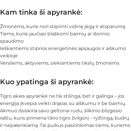
Kam tinka ši apyrankė:
Žmonėms, kurie nori stiprinti vidinę jėgą ir atsparumą
Tiems, kurie jaučiasi blaškomi baimių ar išorinio
spaudimo
Ieškantiems stiprios energetinės apsaugos ir aiškumo
veikloje
Versliems, aktyviems, siekiantiems tikslų žmonėms
Kuo ypatinga ši apyrankė:
Tigro akies apyrankė ne tik stilinga, bet ir galinga – jos
energija įkvepia veikti drąsiai, su aiškumu ir be baimių.
Akmuo išsiskiria savo geltonai rudu, šilkinio blizgesio
raštu, kuris primena tikro tigro žvilgsnį – ryžtingą, budrų
ir nepalenkiamą. Tai puikus pasirinkimas tiems, kuriems