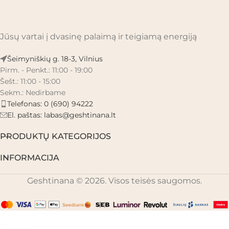
Jūsų vartai į dvasinę palaimą ir teigiamą energiją
Šeimyniškių g. 18-3, Vilnius
Pirm. - Penkt.: 11:00 - 19:00
Šešt.: 11:00 - 15:00
Sekm.: Nedirbame
Telefonas: 0 (690) 94222
El. paštas:
labas@geshtinana.lt
PRODUKTŲ KATEGORIJOS
INFORMACIJA
Geshtinana © 2026. Visos teisės saugomos.
Tigro