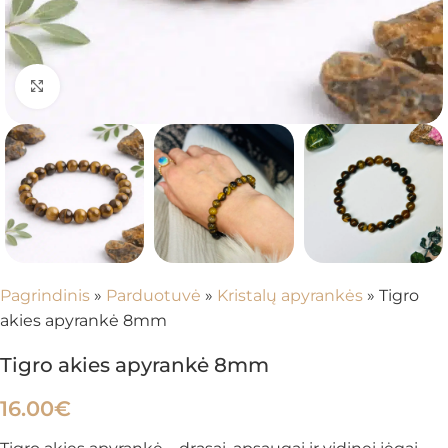
Spustelėkite, kad padidintumėte
Pagrindinis
»
Parduotuvė
»
Kristalų apyrankės
»
Tigro
akies apyrankė 8mm
Tigro akies apyrankė 8mm
16.00
€