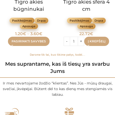
Tigro akies
Tigro akies sfera 4
būgninukai
cm
Pasitikėjimas
Drąsa
Pasitikėjimas
Drąsa
Apsauga
Apsauga
1.20
€
–
3.60
€
22.72
€
PASIRINKTI SAVYBES
Į KREPŠELĮ
Darome tik tai, kuo tikime patys, todėl...
Mes suprantame, kas iš tiesų yra svarbu
Jums
Ir mes nevartojame žodžio “klientas”. Nes Jūs - mūsų draugai,
svečiai, įkvėpėjai. Būtent dėl to kas dieną mes stengiamės vis
labiau.