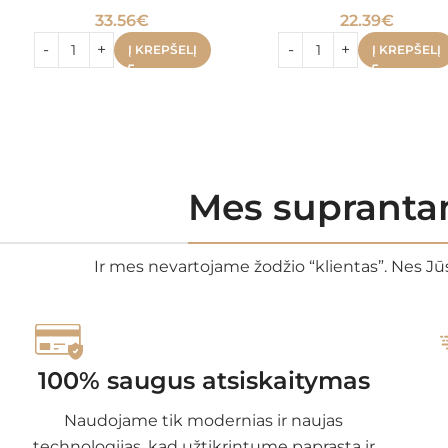
33.56
€
22.39
€
Į KREPŠELĮ
Į KREPŠELĮ
Mes suprantam
Ir mes nevartojame žodžio “klientas”. Nes Jūs
100% saugus atsiskaitymas
Naudojame tik modernias ir naujas
technologijas, kad užtikrintume paprastą ir