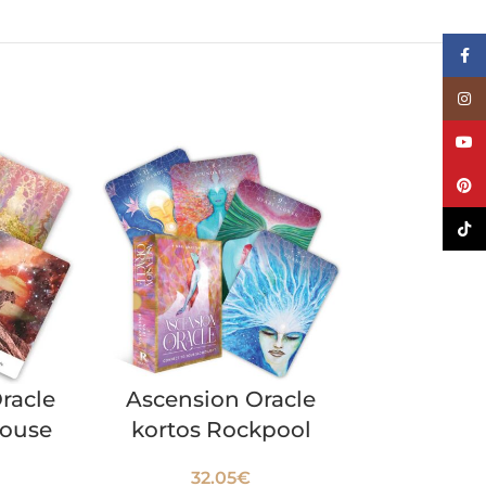
Face
Inst
YouT
Pinte
TikTo
Oracle
Ascension Oracle
Priestes
House
kortos Rockpool
Oracle k
Ho
32.05
€