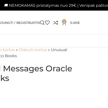
KAMAS pristatymas nuo 29€ į Venipak paštomatus 📦
0
SIJUNGTI / REGISTRUOTIS
0.00
€
o kortos
»
Orakulo kortos
»
Unusual
ico Books
 Messages Oracle
oks