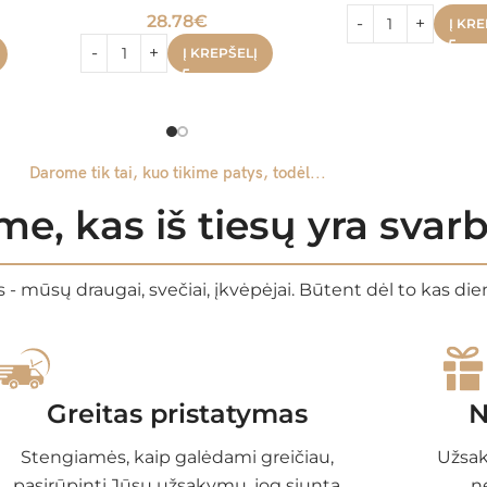
28.78
€
Į KRE
Į KREPŠELĮ
Darome tik tai, kuo tikime patys, todėl...
e, kas iš tiesų yra sva
 - mūsų draugai, svečiai, įkvėpėjai. Būtent dėl to kas di
Greitas pristatymas
N
Stengiamės, kaip galėdami greičiau,
Užsak
pasirūpinti Jūsų užsakymu, jog siuntą
n