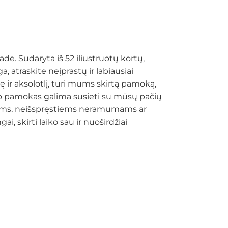
e. Sudaryta iš 52 iliustruotų kortų,
, atraskite neįprastų ir labiausiai
 ir aksolotlį, turi mums skirtą pamoką,
ų, o pamokas galima susieti su mūsų pačių
emoms, neišspręstiems neramumams ar
, skirti laiko sau ir nuoširdžiai