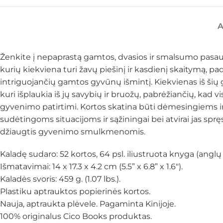
Ženkite į nepaprastą gamtos, dvasios ir smalsumo pasaul
kurių kiekviena turi žavų piešinį ir kasdienį skaitymą, pad
intriguojančių gamtos gyvūnų išmintį. Kiekvienas iš šių 
kuri išplaukia iš jų savybių ir bruožų, pabrėžiančių, ka
gyvenimo patirtimi. Kortos skatina būti dėmesingiems 
sudėtingoms situacijoms ir sąžiningai bei atvirai jas sprę
džiaugtis gyvenimo smulkmenomis.
Kaladę sudaro: 52 kortos, 64 psl. iliustruota knyga (anglų k
Išmatavimai: 14 x 17.3 x 4.2 cm (5.5” x 6.8” x 1.6″).
Kaladės svoris: 459 g. (1.07 lbs.).
Plastiku aptrauktos popierinės kortos.
Nauja, aptraukta plėvele. Pagaminta Kinijoje.
100% originalus Cico Books produktas.