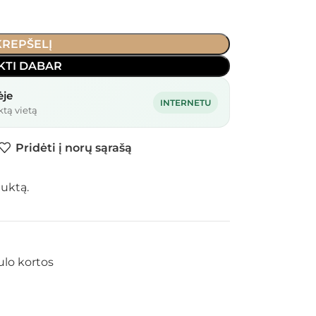
 KREPŠELĮ
KTI DABAR
ėje
INTERNETU
ktą vietą
Pridėti į norų sąrašą
duktą.
ulo kortos