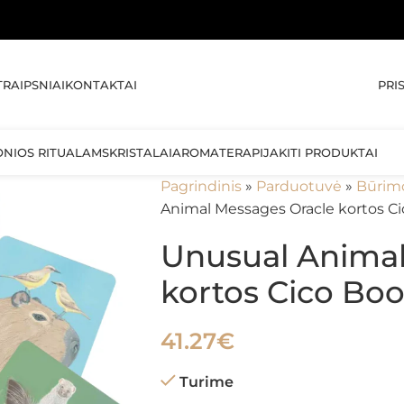
🚚 NEMO
PRI
TRAIPSNIAI
KONTAKTAI
ONIOS RITUALAMS
KRISTALAI
AROMATERAPIJA
KITI PRODUKTAI
Pagrindinis
»
Parduotuvė
»
Būrim
Animal Messages Oracle kortos C
Unusual Animal
kortos Cico Bo
41.27
€
Turime