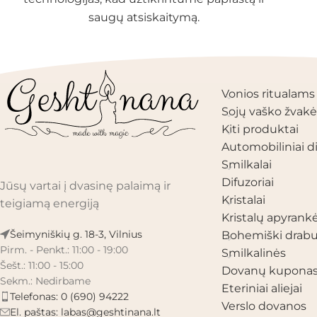
saugų atsiskaitymą.
PRODUKTŲ KAT
Vonios ritualams
Sojų vaško žvakė
Kiti produktai
Automobiliniai di
Smilkalai
Difuzoriai
Jūsų vartai į dvasinę palaimą ir
Kristalai
teigiamą energiją
Kristalų apyrank
Šeimyniškių g. 18-3, Vilnius
Bohemiški drabu
Pirm. - Penkt.: 11:00 - 19:00
Smilkalinės
Šešt.: 11:00 - 15:00
Dovanų kupona
Sekm.: Nedirbame
Eteriniai aliejai
Telefonas: 0 (690) 94222
Verslo dovanos
El. paštas:
labas@geshtinana.lt