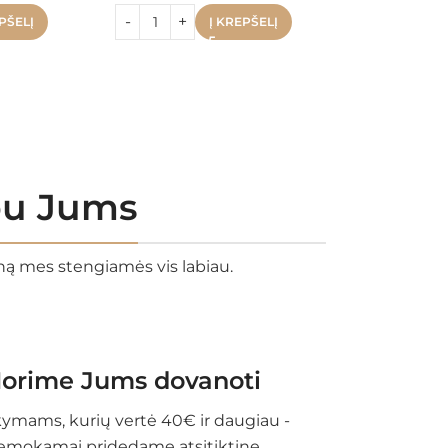
33.
PŠELĮ
Į KREPŠELĮ
rbu Jums
eną mes stengiamės vis labiau.
orime Jums dovanoti
ymams, kurių vertė 40€ ir daugiau -
emokamai pridedame atsitiktinę