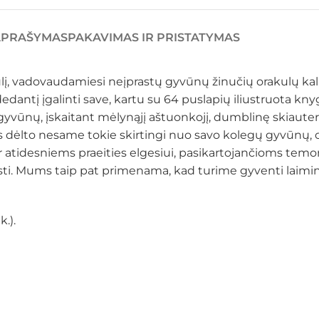
APRAŠYMAS
PAKAVIMAS IR PRISTATYMAS
į, vadovaudamiesi neįprastų gyvūnų žinučių orakulų kalad
edantį įgalinti save, kartu su 64 puslapių iliustruota knyga
gyvūnų, įskaitant mėlynąjį aštuonkojį, dumblinę skiauterę
d vis dėlto nesame tokie skirtingi nuo savo kolegų gyvūn
ir atidesniems praeities elgesiui, pasikartojančioms t
sti. Mums taip pat primenama, kad turime gyventi laimingai
.).