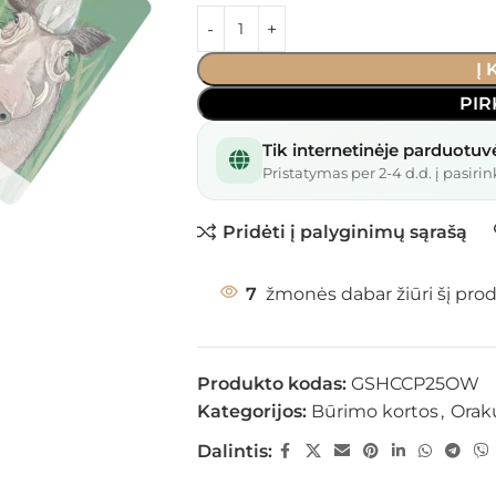
Į
PIR
Tik internetinėje parduotuv
Pristatymas per 2-4 d.d. į pasirin
Pridėti į palyginimų sąrašą
7
žmonės dabar žiūri šį pro
Produkto kodas:
GSHCCP25OW
Kategorijos:
Būrimo kortos
,
Orak
Dalintis: