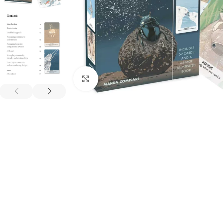
Spustelėkite, kad padidintumėte