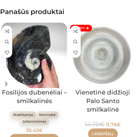
Panašūs produktai
🔥 -20% 🔥
Fosilijos dubenėliai –
Vienetinė didžioji
smilkalinės
Palo Santo
smilkalinė
Stabilumas
Kantrybė
Įsižeminimas
14.70
€
11.76
€
35.43
€
Į KREPŠELĮ