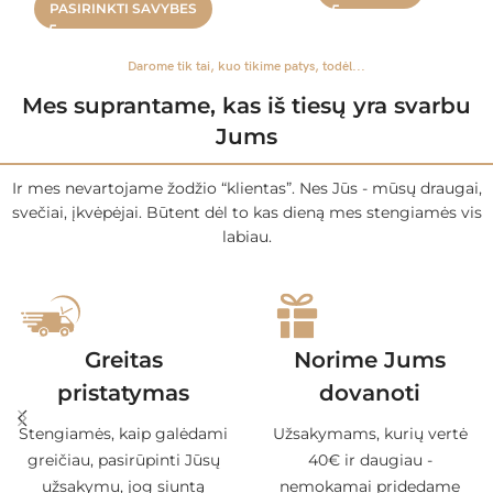
PASIRINKTI SAVYBES
Darome tik tai, kuo tikime patys, todėl...
Mes suprantame, kas iš tiesų yra svarbu
Jums
Ir mes nevartojame žodžio “klientas”. Nes Jūs - mūsų draugai,
svečiai, įkvėpėjai. Būtent dėl to kas dieną mes stengiamės vis
labiau.
Greitas
Norime Jums
pristatymas
dovanoti
Stengiamės, kaip galėdami
Užsakymams, kurių vertė
greičiau, pasirūpinti Jūsų
40€ ir daugiau -
užsakymu, jog siuntą
nemokamai pridedame