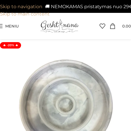
🚚 NEMOKAMAS pristatymas nuo 29€ į Ve
Skip to navigation
Skip to main content
MENIU
0.00
🔥 -20% 🔥