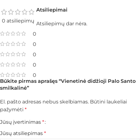
Atsiliepimai
0 atsiliepimų
Atsiliepimų dar nėra.
0
0
0
0
0
Būkite pirmas aprašęs “Vienetinė didžioji Palo Santo
smilkalinė”
El. pašto adresas nebus skelbiamas.
Būtini laukeliai
pažymėti
*
Jūsų įvertinimas
*
Jūsų atsiliepimas
*