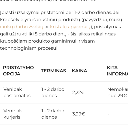
Įprasti užsakymai pristatomi per 1-2 darbo dienas. Jei
krepšelyje yra išankstinių produktų (pavyzdžiui, mūsų
rankų darbo žvakių
ar
kristalų apyrankių
), pristatymas
gali užtrukti iki 5 darbo dienų - šis laikas reikalingas
kruopščiam produkto gaminimui ir visam
technologiniam procesui.
PRISTATYMO
KITA
TERMINAS
KAINA
OPCIJA
INFORMA
Venipak
1 - 2 darbo
Nemoka
2,22€
paštomatas
dienos
nuo 29€
Venipak
1 - 2 darbo
3,99€
-
kurjeris
dienos