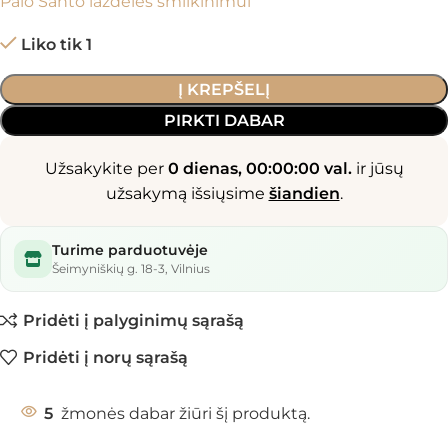
Palo Santo lazdelės smilkinimui
Liko tik 1
Į KREPŠELĮ
PIRKTI DABAR
Užsakykite per
0 dienas, 00:00:00 val.
ir jūsų
užsakymą išsiųsime
šiandien
.
Turime parduotuvėje
Šeimyniškių g. 18-3, Vilnius
Pridėti į palyginimų sąrašą
Pridėti į norų sąrašą
5
žmonės dabar žiūri šį produktą.