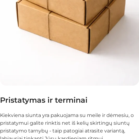
Pristatymas ir terminai
Kiekviena siunta yra pakuojama su meile ir dėmesiu, o
pristatymui galite rinktis net iš kelių skirtingų siuntų
pristatymo tarnybų - taip patogiai atrasite variantą,
labiausiai tinkantį Jūsų kasdieniam ritmui.