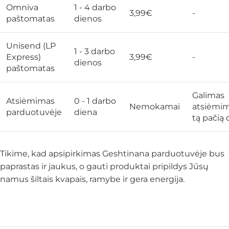
Omniva
1 - 4 darbo
3,99€
-
paštomatas
dienos
Unisend (LP
1 - 3 darbo
Express)
3,99€
-
dienos
paštomatas
Galimas
Atsiėmimas
0 - 1 darbo
Nemokamai
atsiėmi
parduotuvėje
diena
tą pačią 
Tikime, kad apsipirkimas Geshtinana parduotuvėje bus
paprastas ir jaukus, o gauti produktai pripildys Jūsų
namus šiltais kvapais, ramybe ir gera energija.