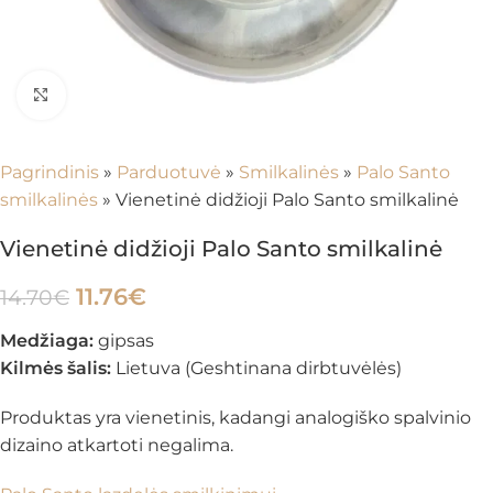
Spustelėkite, kad padidintumėte
Pagrindinis
»
Parduotuvė
»
Smilkalinės
»
Palo Santo
smilkalinės
»
Vienetinė didžioji Palo Santo smilkalinė
Vienetinė didžioji Palo Santo smilkalinė
11.76
€
14.70
€
Medžiaga:
gipsas
Kilmės šalis:
Lietuva (Geshtinana dirbtuvėlės)
Produktas yra vienetinis, kadangi analogiško spalvinio
dizaino atkartoti negalima.