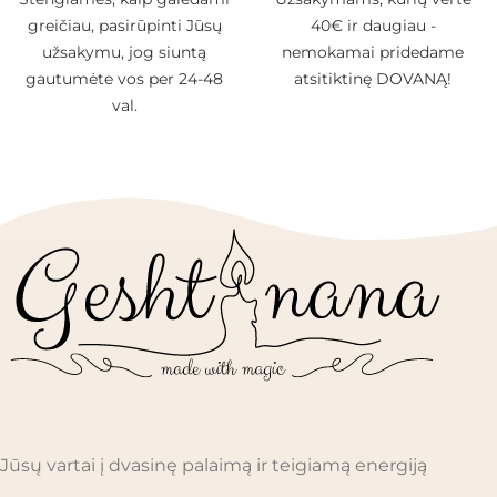
greičiau, pasirūpinti Jūsų
40€ ir daugiau -
užsakymu, jog siuntą
nemokamai pridedame
gautumėte vos per 24-48
atsitiktinę DOVANĄ!
val.
Jūsų vartai į dvasinę palaimą ir teigiamą energiją