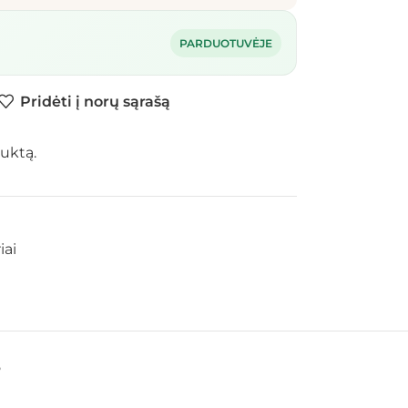
PARDUOTUVĖJE
Pridėti į norų sąrašą
uktą.
iai
S