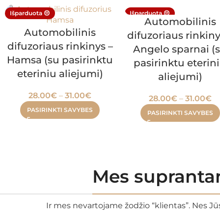
Išparduota 😔
Išparduota 😔
Automobilinis
Automobilinis
difuzoriaus rinkiny
difuzoriaus rinkinys –
Angelo sparnai (
Hamsa (su pasirinktu
pasirinktu eterin
eteriniu aliejumi)
aliejumi)
28.00
€
–
31.00
€
28.00
€
–
31.00
€
PASIRINKTI SAVYBES
PASIRINKTI SAVYBES
Mes suprantam
Ir mes nevartojame žodžio “klientas”. Nes Jūs