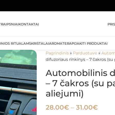
🚚 NEMOKAMA
PRI
TRAIPSNIAI
KONTAKTAI
ONIOS RITUALAMS
KRISTALAI
AROMATERAPIJA
KITI PRODUKTAI
Pagrindinis
»
Parduotuvė
»
Automo
difuzoriaus rinkinys – 7 čakros (su 
Automobilinis d
– 7 čakros (su p
aliejumi)
28.00
€
–
31.00
€