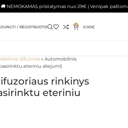
S pristatymas nuo 29€ į Venipak paštomatus 📦
Pa
0
SIJUNGTI / REGISTRUOTIS
0.00
€
biliniai difuzoriai
»
Automobilinis
pasirinktu eteriniu aliejumi)
ifuzoriaus rinkinys
asirinktu eteriniu