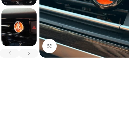
Spustelėkite, kad padidintumėte