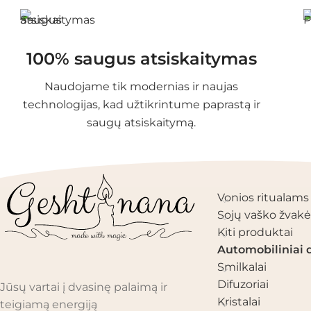
100% saugus atsiskaitymas
Naudojame tik modernias ir naujas
technologijas, kad užtikrintume paprastą ir
saugų atsiskaitymą.
PRODUKTŲ KAT
Vonios ritualams
Sojų vaško žvakė
Kiti produktai
Automobiliniai d
Smilkalai
Difuzoriai
Jūsų vartai į dvasinę palaimą ir
Kristalai
teigiamą energiją