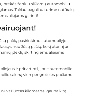
gių prekės ženklų siūlomų automobilių
igiamas. Tačiau pagaliau turime natūralų,
ems aliejams garinti!
vairuojant!
. Jūsų pačių pasirinkimu automobilyje
lausys nuo Jūsų pačių: kokį eterinį ar
launamų įdėklų skirtingiems aliejams
iejaus ir pritvirtinti jį prie automobilio
mobilio saloną vien per groteles pučiamo
as nuvažiuotas kilometras įgauna kitą