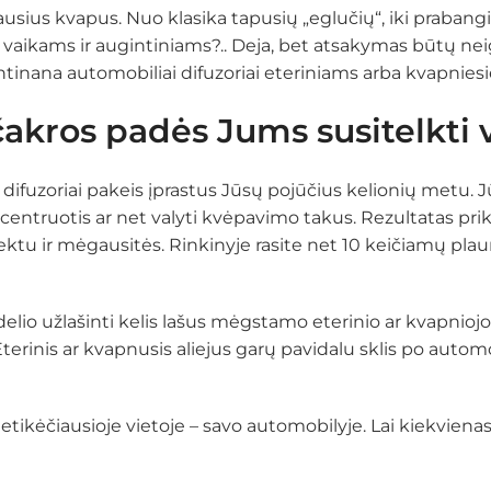
usius kvapus. Nuo klasika tapusių „eglučių“, iki praban
ų vaikams ir augintiniams?.. Deja, bet atsakymas būtų ne
tinana automobiliai difuzoriai eteriniams arba kvapniesi
čakros padės Jums susitelkti 
ai difuzoriai pakeis įprastus Jūsų pojūčius kelionių metu
ncentruotis ar net valyti kvėpavimo takus. Rezultatas prik
u efektu ir mėgausitės. Rinkinyje rasite net 10 keičiamų p
lio užlašinti kelis lašus mėgstamo eterinio ar kvapniojo al
Eterinis ar kvapnusis aliejus garų pavidalu sklis po auto
 netikėčiausioje vietoje – savo automobilyje. Lai kiekvien