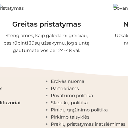
Greitas pristatymas
N
Stengiamės, kaip galėdami greičiau,
Užsak
pasirūpinti Jūsų užsakymu, jog siuntą
n
gautumėte vos per 24-48 val.
EGORIJOS
INFORMACIJA
Erdvės nuoma
s
Partneriams
Privatumo politika
ifuzoriai
Slapukų politika
Pinigų grąžinimo politika
Pirkimo taisyklės
Prekių pristatymas ir atsiėmimas