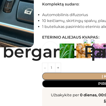
Komplektą sudaro:
Automobilinis difuzorius
10 keičiamų, skirtingų spalvų, pl
1 buteliukas pasirinkto eterinio ali
ETERINIO ALIEJAUS KVAPAS
Į
PIR
Užsakykite per
0 dienas, 00:
š