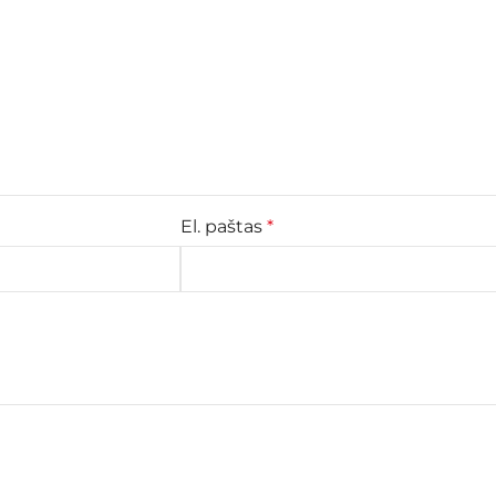
El. paštas
*