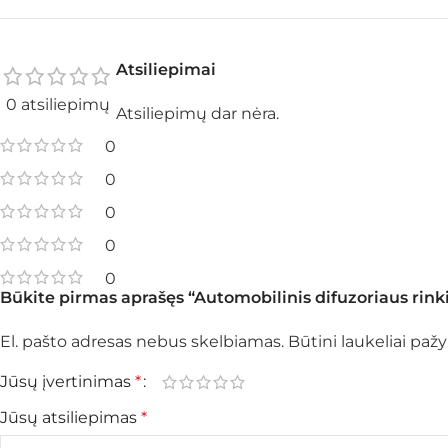
Atsiliepimai
0 atsiliepimų
Atsiliepimų dar nėra.
0
0
0
0
0
Būkite pirmas aprašęs “Automobilinis difuzoriaus rinkin
El. pašto adresas nebus skelbiamas.
Būtini laukeliai pa
Jūsų įvertinimas
*
Jūsų atsiliepimas
*