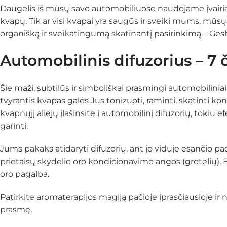
Daugelis iš mūsų savo automobiliuose naudojame įvairia
kvapų. Tik ar visi kvapai yra saugūs ir sveiki mums, mūs
organišką ir sveikatingumą skatinantį pasirinkimą – Gesh
Automobilinis difuzorius – 7 
Šie maži, subtilūs ir simboliškai prasmingi automobilini
tvyrantis kvapas galės Jus tonizuoti, raminti, skatinti ko
kvapnųjį aliejų įlašinsite į automobilinį difuzorių, toki
garinti.
Jums pakaks atidaryti difuzorių, ant jo viduje esančio pade
prietaisų skydelio oro kondicionavimo angos (grotelių). 
oro pagalba.
Patirkite aromaterapijos magiją pačioje įprasčiausioje ir
prasmę.