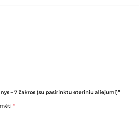
ys – 7 čakros (su pasirinktu eteriniu aliejumi)”
žymėti
*