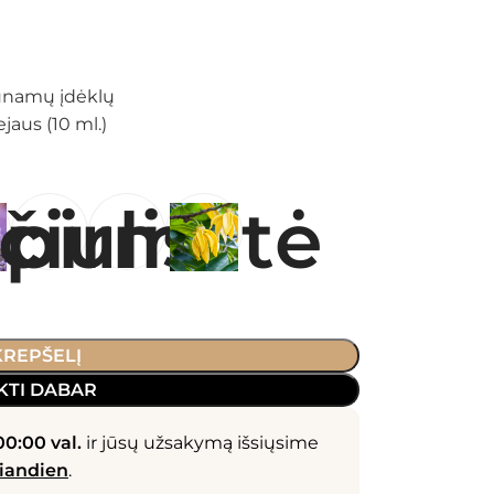
aunamų įdėklų
ejaus (10 ml.)
 KREPŠELĮ
KTI DABAR
00:00 val.
ir jūsų užsakymą išsiųsime
iandien
.