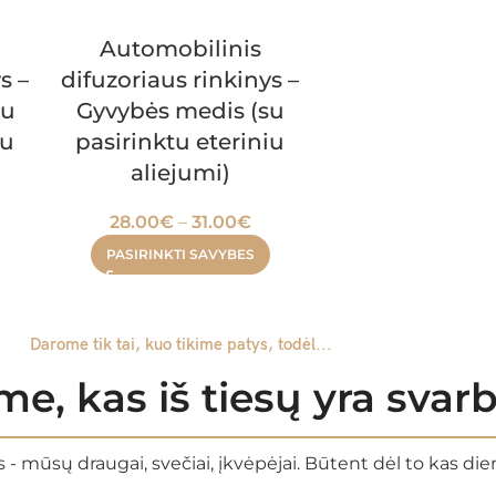
Automobilinis
s –
difuzoriaus rinkinys –
su
Gyvybės medis (su
iu
pasirinktu eteriniu
aliejumi)
28.00
€
–
31.00
€
PASIRINKTI SAVYBES
Darome tik tai, kuo tikime patys, todėl...
e, kas iš tiesų yra sva
 - mūsų draugai, svečiai, įkvėpėjai. Būtent dėl to kas di