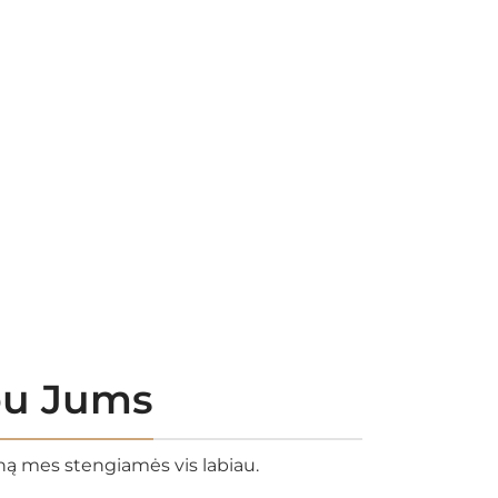
rbu Jums
eną mes stengiamės vis labiau.