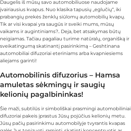
Daugelis iš mūsų savo automobiliuose naudojame
įvairiausius kvapus. Nuo klasika tapusių „eglučių“, iki
prabangių prekės ženklų siūlomų automobilių kvapų.
Tik ar visi kvapai yra saugūs ir sveiki mums, mūsų
vaikams ir augintiniams?.. Deja, bet atsakymas būtų
neigiamas. Tačiau pagaliau turime natūralų, organišką ir
sveikatingumą skatinantį pasirinkimą – Geshtinana
automobiliai difuzoriai eteriniams arba kvapniesiems
aliejams garinti!
Automobilinis difuzorius – Hamsa
amuletas sėkmingų ir saugių
kelionių pagalbininkas!
Šie maži, subtilūs ir simboliškai prasmingi automobiliniai
difuzoriai pakeis įprastus Jūsų pojūčius kelionių metu.
Jūsų pačių pasirinkimu automobilyje tvyrantis kvapas
galės Jus tonizuoti, raminti, skatinti koncentruotis ar