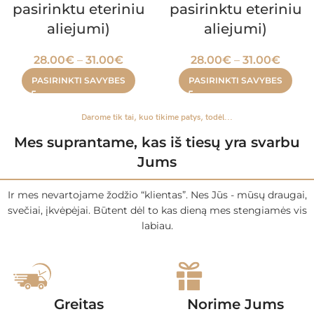
pasirinktu eteriniu
pasirinktu eteriniu
aliejumi)
aliejumi)
28.00
€
–
31.00
€
28.00
€
–
31.00
€
PASIRINKTI SAVYBES
PASIRINKTI SAVYBES
Darome tik tai, kuo tikime patys, todėl...
Mes suprantame, kas iš tiesų yra svarbu
Jums
Ir mes nevartojame žodžio “klientas”. Nes Jūs - mūsų draugai,
svečiai, įkvėpėjai. Būtent dėl to kas dieną mes stengiamės vis
labiau.
Greitas
Norime Jums