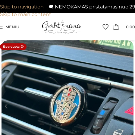
🚚 NEMOKAMAS pristatymas nuo 29€ į V
Skip to navigation
Skip to main content
MENIU
0.00
Išparduota 😔