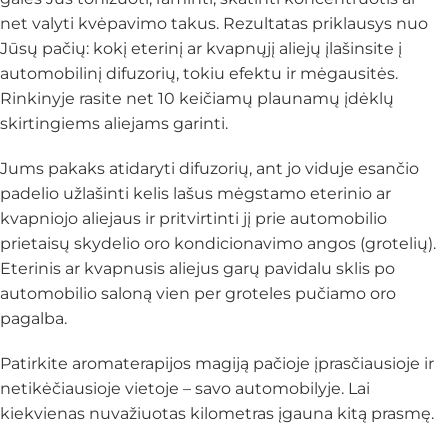
net valyti kvėpavimo takus. Rezultatas priklausys nuo
Jūsų pačių: kokį eterinį ar kvapnųjį aliejų įlašinsite į
automobilinį difuzorių, tokiu efektu ir mėgausitės.
Rinkinyje rasite net 10 keičiamų plaunamų įdėklų
skirtingiems aliejams garinti.
Jums pakaks atidaryti difuzorių, ant jo viduje esančio
padelio užlašinti kelis lašus mėgstamo eterinio ar
kvapniojo aliejaus ir pritvirtinti jį prie automobilio
prietaisų skydelio oro kondicionavimo angos (grotelių).
Eterinis ar kvapnusis aliejus garų pavidalu sklis po
automobilio saloną vien per groteles pučiamo oro
pagalba.
Patirkite aromaterapijos magiją pačioje įprasčiausioje ir
netikėčiausioje vietoje – savo automobilyje. Lai
kiekvienas nuvažiuotas kilometras įgauna kitą prasmę.