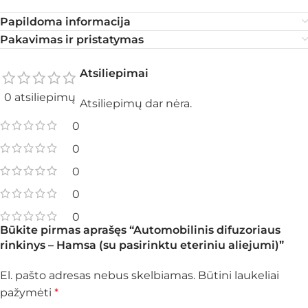
Papildoma informacija
Pakavimas ir pristatymas
Atsiliepimai
0 atsiliepimų
Atsiliepimų dar nėra.
0
0
0
0
0
Būkite pirmas aprašęs “Automobilinis difuzoriaus
rinkinys – Hamsa (su pasirinktu eteriniu aliejumi)”
El. pašto adresas nebus skelbiamas.
Būtini laukeliai
pažymėti
*