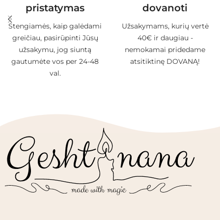
pristatymas
dovanoti
Stengiamės, kaip galėdami
Užsakymams, kurių vertė
greičiau, pasirūpinti Jūsų
40€ ir daugiau -
užsakymu, jog siuntą
nemokamai pridedame
gautumėte vos per 24-48
atsitiktinę DOVANĄ!
val.