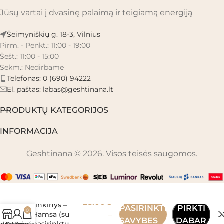
Jūsų vartai į dvasinę palaimą ir teigiamą energiją
Šeimyniškių g. 18-3, Vilnius
Pirm. - Penkt.: 11:00 - 19:00
Šešt.: 11:00 - 15:00
Sekm.: Nedirbame
Telefonas: 0 (690) 94222
El. paštas:
labas@geshtinana.lt
PRODUKTŲ KATEGORIJOS
INFORMACIJA
Geshtinana © 2026. Visos teisės saugomos.
Automobilinis
difuzoriaus
28.00
€
rinkinys –
PASIRINKTI
PIRKTI
0
Hamsa (su
–
SAVYBES
DABAR
pasirinktu