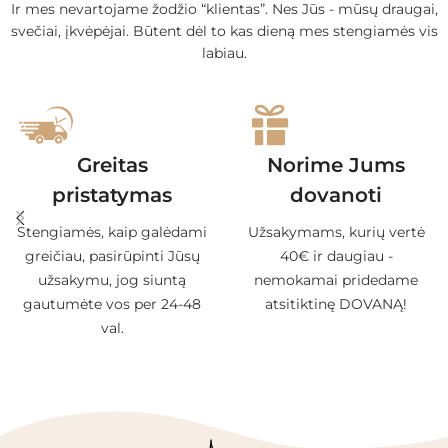
Ir mes nevartojame žodžio “klientas”. Nes Jūs - mūsų draugai,
svečiai, įkvėpėjai. Būtent dėl to kas dieną mes stengiamės vis
labiau.
Greitas
Norime Jums
pristatymas
dovanoti
Stengiamės, kaip galėdami
Užsakymams, kurių vertė
greičiau, pasirūpinti Jūsų
40€ ir daugiau -
užsakymu, jog siuntą
nemokamai pridedame
gautumėte vos per 24-48
atsitiktinę DOVANĄ!
val.