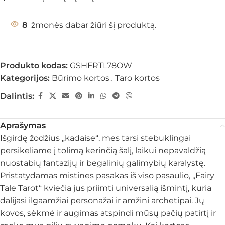
8
žmonės dabar žiūri šį produktą.
Produkto kodas:
GSHFRTL78OW
Kategorijos:
Būrimo kortos
,
Taro kortos
Dalintis:
Aprašymas
Išgirdę žodžius „kadaise“, mes tarsi stebuklingai
persikeliame į tolimą kerinčią šalį, laikui nepavaldžią
nuostabių fantazijų ir begalinių galimybių karalystę.
Pristatydamas mistines pasakas iš viso pasaulio, „Fairy
Tale Tarot“ kviečia jus priimti universalią išmintį, kuria
dalijasi ilgaamžiai personažai ir amžini archetipai. Jų
kovos, sėkmė ir augimas atspindi mūsų pačių patirtį ir