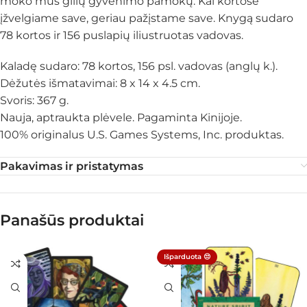
moko mus gilių gyvenimo pamokų. Kai kortose
įžvelgiame save, geriau pažįstame save. Knygą sudaro
78 kortos ir 156 puslapių iliustruotas vadovas.
Kaladę sudaro: 78 kortos, 156 psl. vadovas (anglų k.).
Dėžutės išmatavimai: 8 x 14 x 4.5 cm.
Svoris: 367 g.
Nauja, aptraukta plėvele. Pagaminta Kinijoje.
100% originalus U.S. Games Systems, Inc. produktas.
Pakavimas ir pristatymas
Panašūs produktai
Išparduota 😔