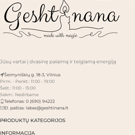
Jūsų vartai į dvasinę palaimą ir teigiamą energiją
Šeimyniškių g. 18-3, Vilnius
Pirm. - Penkt.: 11:00 - 19:00
Šešt.: 11:00 - 15:00
Sekm.: Nedirbame
Telefonas: 0 (690) 94222
El. paštas:
labas@geshtinana.lt
PRODUKTŲ KATEGORIJOS
INFORMACIJA