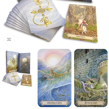
Spustelėkite, kad padidintumėte