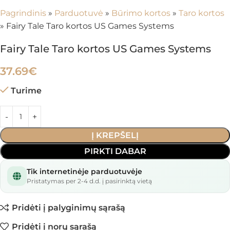
Pagrindinis
»
Parduotuvė
»
Būrimo kortos
»
Taro kortos
»
Fairy Tale Taro kortos US Games Systems
Fairy Tale Taro kortos US Games Systems
37.69
€
Turime
Į KREPŠELĮ
PIRKTI DABAR
Tik internetinėje parduotuvėje
Pristatymas per 2-4 d.d. į pasirinktą vietą
Pridėti į palyginimų sąrašą
Pridėti į norų sąrašą