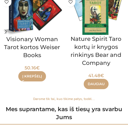
Nature Spirit Taro
Visionary Woman
kortų ir knygos
Tarot kortos Weiser
rinkinys Bear and
Books
Company
50.16
€
41.48
€
Į KREPŠELĮ
DAUGIAU
Darome tik tai, kuo tikime patys, todėl...
Mes suprantame, kas iš tiesų yra svarbu
Jums