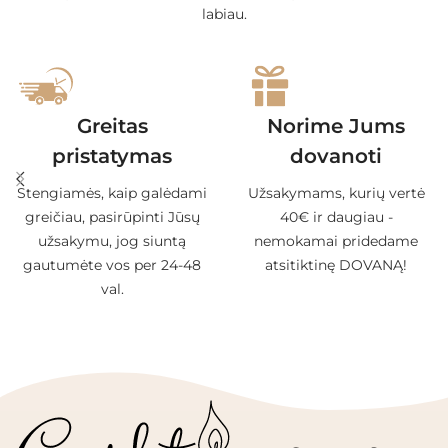
labiau.
Greitas
Norime Jums
pristatymas
dovanoti
Stengiamės, kaip galėdami
Užsakymams, kurių vertė
greičiau, pasirūpinti Jūsų
40€ ir daugiau -
užsakymu, jog siuntą
nemokamai pridedame
gautumėte vos per 24-48
atsitiktinę DOVANĄ!
val.