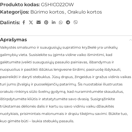
Produkto kodas:
GSHICO22OW
Kategorijos:
Būrimo kortos
,
Orakulo kortos
Dalintis:
Aprašymas
Vaikystės smalsumo ir suaugusiųjų supratimo kryžkelė yra unikalių
galimybių vieta. Susisiekite su įgimta vidine vaiko išmintimi, kad
galėtumėte įveikti suaugusiųjų pasaulio painiavas, išbandymus ir
nuopuolius ir pasitikti iššūkius lengvesne širdimi, pasiruošę išdykauti,
pasireikšti ir daryti stebuklus. Jūsų drąsus, žingeidus ir gražus vidinis vaikas
turi jums įžvalgių ir puoselėjančių patarimų. Šis nuostabiai iliustruotas
orakulo rinkinys siūlo švelnų gydymą, kad nuramintumėte skaudulius,
ištirpdytumėte kliūtis ir atstatytumėte savo dvasią. Susigrąžinkite
trūkstamas dėlionės dalis ir kartu su savo vidiniu vaiku džiaukitės
nuotykiais, prisimintais malonumais ir drąsiu tikėjimu savimi. Būkite tuo,
kuo gimėte būti – laukia stebuklų pasaulis.