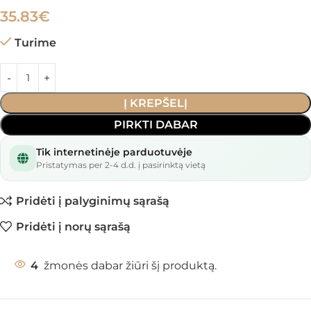
35.83
€
Turime
Į KREPŠELĮ
PIRKTI DABAR
Tik internetinėje parduotuvėje
Pristatymas per 2-4 d.d. į pasirinktą vietą
Pridėti į palyginimų sąrašą
Pridėti į norų sąrašą
4
žmonės dabar žiūri šį produktą.