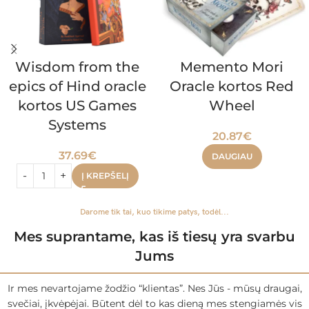
Wisdom from the
Memento Mori
epics of Hind oracle
Oracle kortos Red
kortos US Games
Wheel
Systems
20.87
€
37.69
€
DAUGIAU
Į KREPŠELĮ
Darome tik tai, kuo tikime patys, todėl...
Mes suprantame, kas iš tiesų yra svarbu
Jums
Ir mes nevartojame žodžio “klientas”. Nes Jūs - mūsų draugai,
svečiai, įkvėpėjai. Būtent dėl to kas dieną mes stengiamės vis