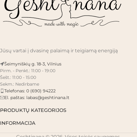
Jūsų vartai į dvasinę palaimą ir teigiamą energiją
Šeimyniškių g. 18-3, Vilnius
Pirm. - Penkt.: 11:00 - 19:00
Šešt.: 11:00 - 15:00
Sekm.: Nedirbame
Telefonas: 0 (690) 94222
El. paštas:
labas@geshtinana.lt
PRODUKTŲ KATEGORIJOS
INFORMACIJA
Geshtinana © 2026. Visos teisės saugomos.