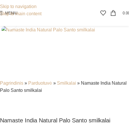
Skip to navigation
MENIU
0.0
Skip to main content
Spustelėkite, kad padidintumėte
Pagrindinis
»
Parduotuvė
»
Smilkalai
»
Namaste India Natural
Palo Santo smilkalai
Namaste India Natural Palo Santo smilkalai