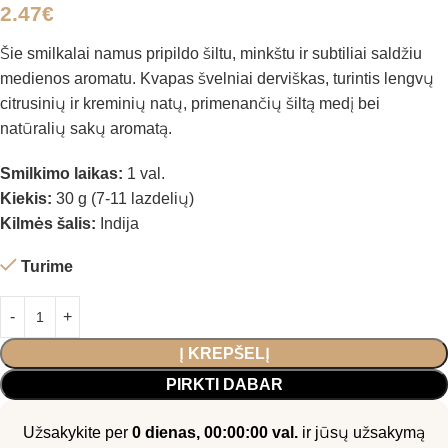
2.47
€
Šie smilkalai namus pripildo šiltu, minkštu ir subtiliai saldžiu
medienos aromatu. Kvapas švelniai derviškas, turintis lengvų
citrusinių ir kreminių natų, primenančių šiltą medį bei
natūralių sakų aromatą.
Smilkimo laikas:
1 val.
Kiekis:
30 g (7-11 lazdelių)
Kilmės šalis:
Indija
Turime
Į KREPŠELĮ
PIRKTI DABAR
Užsakykite per
0 dienas, 00:00:00 val.
ir jūsų užsakymą