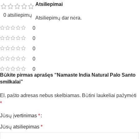
Atsiliepimai
0 atsiliepimų
Atsiliepimų dar nėra.
0
0
0
0
0
Būkite pirmas aprašęs “Namaste India Natural Palo Santo
smilkalai”
El. pašto adresas nebus skelbiamas.
Būtini laukeliai pažymėti
*
Jūsų įvertinimas
*
Jūsų atsiliepimas
*