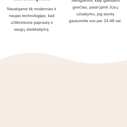
Stengiamės, kaip galėdami
greičiau, pasirūpinti Jūsų
Naudojame tik modernias ir
užsakymu, jog siuntą
naujas technologijas, kad
gautumėte vos per 24-48 val.
užtikrintume paprastą ir
saugų atsiskaitymą.