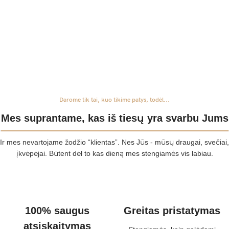
Darome tik tai, kuo tikime patys, todėl...
Mes suprantame, kas iš tiesų yra svarbu Jums
Ir mes nevartojame žodžio “klientas”. Nes Jūs - mūsų draugai, svečiai,
įkvėpėjai. Būtent dėl to kas dieną mes stengiamės vis labiau.
100% saugus
Greitas pristatymas
atsiskaitymas