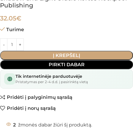
Publishing
32.05
€
Turime
Į KREPŠELĮ
PIRKTI DABAR
Tik internetinėje parduotuvėje
Pristatymas per 2-4 d.d. į pasirinktą vietą
Pridėti į palyginimų sąrašą
Pridėti į norų sąrašą
2
žmonės dabar žiūri šį produktą.