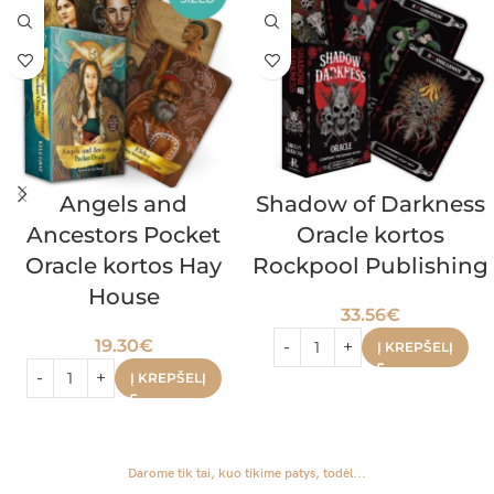
Angels and
Shadow of Darkness
Ancestors Pocket
Oracle kortos
Oracle kortos Hay
Rockpool Publishing
House
33.56
€
19.30
€
Į KREPŠELĮ
Į KREPŠELĮ
Darome tik tai, kuo tikime patys, todėl...