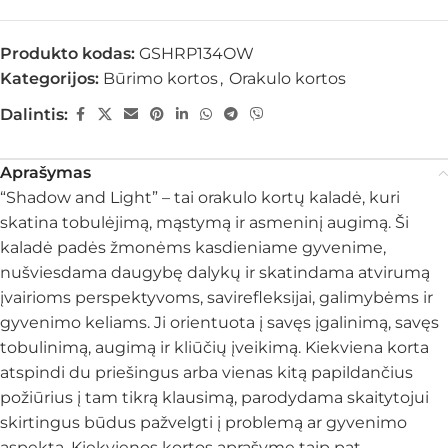
Produkto kodas:
GSHRP134OW
Kategorijos:
Būrimo kortos
,
Orakulo kortos
Dalintis:
Aprašymas
“Shadow and Light” – tai orakulo kortų kaladė, kuri
skatina tobulėjimą, mąstymą ir asmeninį augimą. Ši
kaladė padės žmonėms kasdieniame gyvenime,
nušviesdama daugybę dalykų ir skatindama atvirumą
įvairioms perspektyvoms, savirefleksijai, galimybėms ir
gyvenimo keliams. Ji orientuota į savęs įgalinimą, savęs
tobulinimą, augimą ir kliūčių įveikimą. Kiekviena korta
atspindi du priešingus arba vienas kitą papildančius
požiūrius į tam tikrą klausimą, parodydama skaitytojui
skirtingus būdus pažvelgti į problemą ar gyvenimo
aspektą. Kiekvienos kortos aprašyme taip pat