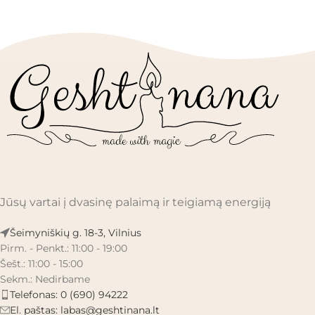
Jūsų vartai į dvasinę palaimą ir teigiamą energiją
Šeimyniškių g. 18-3, Vilnius
Pirm. - Penkt.: 11:00 - 19:00
Šešt.: 11:00 - 15:00
Sekm.: Nedirbame
Telefonas: 0 (690) 94222
El. paštas:
labas@geshtinana.lt