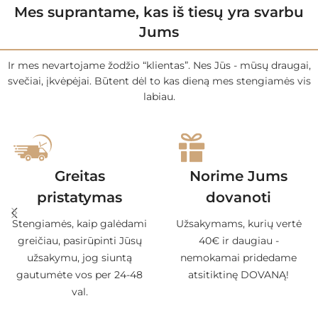
Mes suprantame, kas iš tiesų yra svarbu
Jums
Ir mes nevartojame žodžio “klientas”. Nes Jūs - mūsų draugai,
svečiai, įkvėpėjai. Būtent dėl to kas dieną mes stengiamės vis
labiau.
Greitas
Norime Jums
pristatymas
dovanoti
Stengiamės, kaip galėdami
Užsakymams, kurių vertė
greičiau, pasirūpinti Jūsų
40€ ir daugiau -
užsakymu, jog siuntą
nemokamai pridedame
gautumėte vos per 24-48
atsitiktinę DOVANĄ!
val.