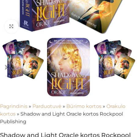
Spustelėkite, kad padidintumėte
Pagrindinis
»
Parduotuvė
»
Būrimo kortos
»
Orakulo
kortos
»
Shadow and Light Oracle kortos Rockpool
Publishing
Shadow and Light Oracle kortos Rockpool