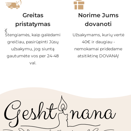
Greitas
Norime Jums
pristatymas
dovanoti
Stengiamės, kaip galėdami
Užsakymams, kurių vertė
greičiau, pasirūpinti Jūsų
40€ ir daugiau -
užsakymu, jog siuntą
nemokamai pridedame
gautumėte vos per 24-48
atsitiktinę DOVANĄ!
val.