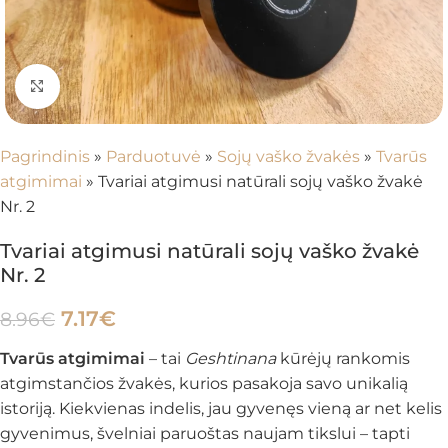
Spustelėkite, kad padidintumėte
Pagrindinis
»
Parduotuvė
»
Sojų vaško žvakės
»
Tvarūs
atgimimai
»
Tvariai atgimusi natūrali sojų vaško žvakė
Nr. 2
Tvariai atgimusi natūrali sojų vaško žvakė
Nr. 2
7.17
€
8.96
€
Tvarūs atgimimai
– tai
Geshtinana
kūrėjų rankomis
atgimstančios žvakės, kurios pasakoja savo unikalią
istoriją. Kiekvienas indelis, jau gyvenęs vieną ar net kelis
gyvenimus, švelniai paruoštas naujam tikslui – tapti