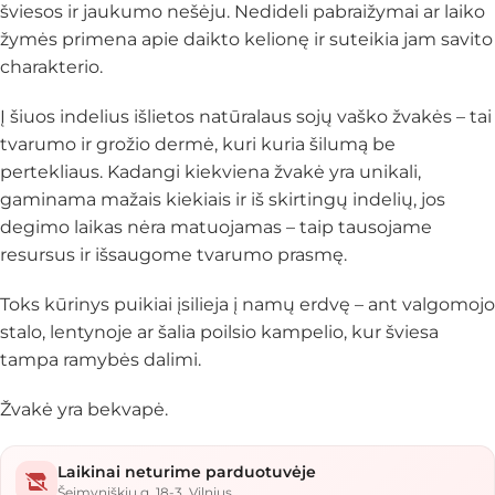
šviesos ir jaukumo nešėju. Nedideli pabraižymai ar laiko
žymės primena apie daikto kelionę ir suteikia jam savito
charakterio.
Į šiuos indelius išlietos natūralaus sojų vaško žvakės – tai
tvarumo ir grožio dermė, kuri kuria šilumą be
pertekliaus. Kadangi kiekviena žvakė yra unikali,
gaminama mažais kiekiais ir iš skirtingų indelių, jos
degimo laikas nėra matuojamas – taip tausojame
resursus ir išsaugome tvarumo prasmę.
Toks kūrinys puikiai įsilieja į namų erdvę – ant valgomojo
stalo, lentynoje ar šalia poilsio kampelio, kur šviesa
tampa ramybės dalimi.
Žvakė yra bekvapė.
Laikinai neturime parduotuvėje
Šeimyniškių g. 18-3, Vilnius