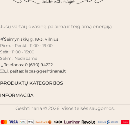
Jūsų vartai į dvasinę palaimą ir teigiamą energiją
Šeimyniškių g. 18-3, Vilnius
Pirm. - Penkt.: 11:00 - 19:00
Šešt.: 11:00 - 15:00
Sekm.: Nedirbame
Telefonas: 0 (690) 94222
El. paštas:
labas@geshtinana.lt
PRODUKTŲ KATEGORIJOS
INFORMACIJA
Geshtinana © 2026. Visos teisės saugomos.