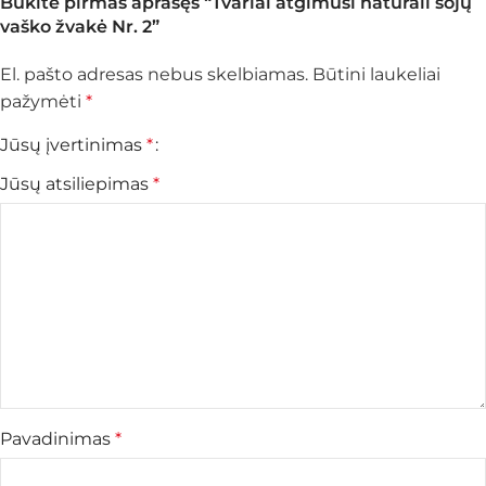
Būkite pirmas aprašęs “Tvariai atgimusi natūrali sojų
vaško žvakė Nr. 2”
El. pašto adresas nebus skelbiamas.
Būtini laukeliai
pažymėti
*
Jūsų įvertinimas
*
Jūsų atsiliepimas
*
Pavadinimas
*