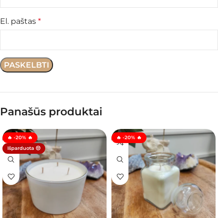
El. paštas
*
Panašūs produktai
🔥 -20% 🔥
🔥 -20% 🔥
Išparduota 😔