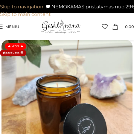
🚚 NEMOKAMAS pristatymas nuo 29€ į Ven
Skip to navigation
Skip to main content
MENIU
0.00
🔥 -20% 🔥
Išparduota 😔