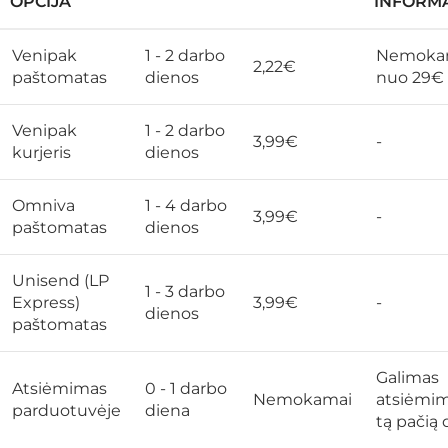
OPCIJA
INFORMA
Venipak
1 - 2 darbo
Nemoka
2,22€
paštomatas
dienos
nuo 29€
Venipak
1 - 2 darbo
3,99€
-
kurjeris
dienos
Omniva
1 - 4 darbo
3,99€
-
paštomatas
dienos
Unisend (LP
1 - 3 darbo
Express)
3,99€
-
dienos
paštomatas
Galimas
Atsiėmimas
0 - 1 darbo
Nemokamai
atsiėmi
parduotuvėje
diena
tą pačią 