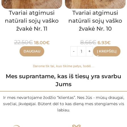
Tvariai atgimusi
Tvariai atgimusi
natūrali sojų vaško
natūrali sojų vaško
žvakė Nr. 11
žvakė Nr. 10
22.50
€
8.66
€
18.00
€
6.93
€
DAUGIAU
Į KREPŠELĮ
Darome tik tai, kuo tikime patys, todėl...
Mes suprantame, kas iš tiesų yra svarbu
Jums
Ir mes nevartojame žodžio “klientas”. Nes Jūs - mūsų draugai,
svečiai, įkvėpėjai. Būtent dėl to kas dieną mes stengiamės vis
labiau.