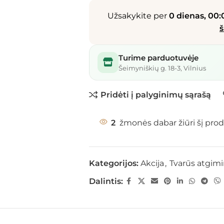
Užsakykite per
0 dienas, 00:
š
Turime parduotuvėje
Šeimyniškių g. 18-3, Vilnius
Pridėti į palyginimų sąrašą
2
žmonės dabar žiūri šį prod
Kategorijos:
Akcija
,
Tvarūs atgim
Dalintis: