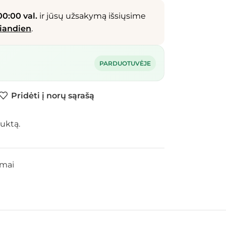
00:00 val.
ir jūsų užsakymą išsiųsime
iandien
.
PARDUOTUVĖJE
Pridėti į norų sąrašą
uktą.
imai