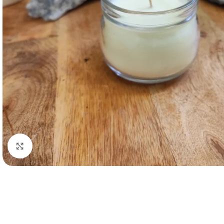
Spustelėkite, kad padidintumėte