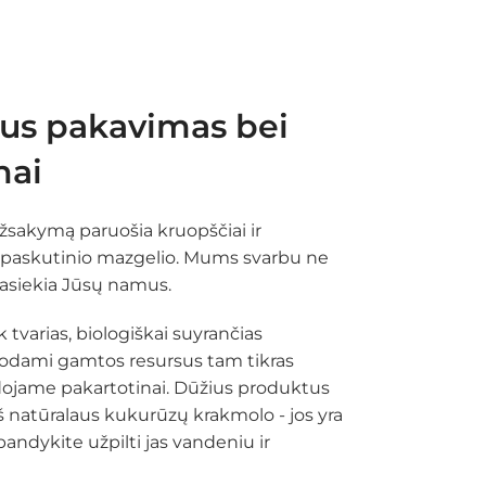
rus pakavimas bei
nai
sakymą paruošia kruopščiai ir
ki paskutinio mazgelio. Mums svarbu ne
pasiekia Jūsų namus.
varias, biologiškai suyrančias
godami gamtos resursus tam tikras
jame pakartotinai. Dūžius produktus
 natūralaus kukurūzų krakmolo - jos yra
bandykite užpilti jas vandeniu ir