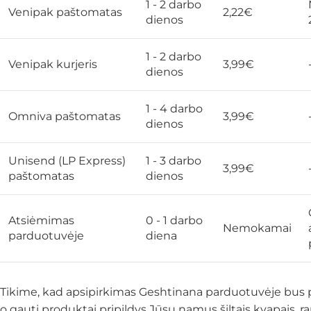
1 - 2 darbo
Venipak paštomatas
2,22€
dienos
1 - 2 darbo
Venipak kurjeris
3,99€
dienos
1 - 4 darbo
Omniva paštomatas
3,99€
dienos
Unisend (LP Express)
1 - 3 darbo
3,99€
paštomatas
dienos
Atsiėmimas
0 - 1 darbo
Nemokamai
parduotuvėje
diena
Tikime, kad apsipirkimas Geshtinana parduotuvėje bus pa
o gauti produktai pripildys Jūsų namus šiltais kvapais, r