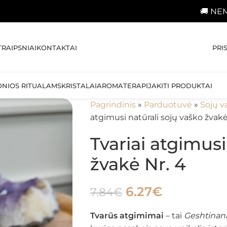
🚚 NEMOKAMAS pristatyma
PRI
TRAIPSNIAI
KONTAKTAI
ONIOS RITUALAMS
KRISTALAI
AROMATERAPIJA
KITI PRODUKTAI
Pagrindinis
»
Parduotuvė
»
Sojų v
atgimusi natūrali sojų vaško žvakė
Tvariai atgimusi
žvakė Nr. 4
6.27
€
7.84
€
Tvarūs atgimimai
– tai
Geshtinan