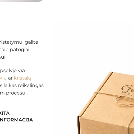
istatymui galite
taip patogiai
ui.
pšelyje yra
kių
ar
kristalų
is laikas reikalingas
m procesui.
KITA
INFORMACIJA