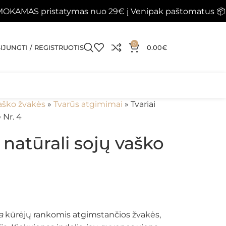
s nuo 29€ į Venipak paštomatus 📦
Papildyti krepšelį
0
SIJUNGTI / REGISTRUOTIS
0.00
€
aško žvakės
»
Tvarūs atgimimai
»
Tvariai
 Nr. 4
 natūrali sojų vaško
a
kūrėjų rankomis atgimstančios žvakės,