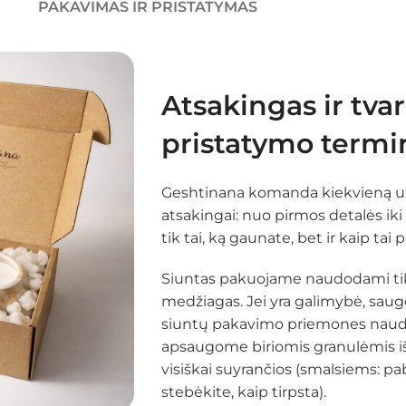
PAKAVIMAS IR PRISTATYMAS
Atsakingas ir tva
pristatymo termi
Geshtinana komanda kiekvieną už
atsakingai: nuo pirmos detalės i
tik tai, ką gaunate, bet ir
kaip
tai 
Siuntas pakuojame naudodami tik t
medžiagas. Jei yra galimybė, sau
siuntų pakavimo priemones naudo
apsaugome biriomis granulėmis iš
visiškai suyrančios (smalsiems: pa
stebėkite, kaip tirpsta).