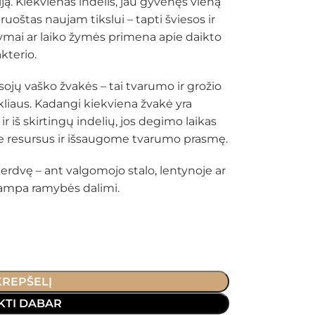
iją. Kiekvienas indelis, jau gyvenęs vieną
ruoštas naujam tikslui – tapti šviesos ir
ymai ar laiko žymės primena apie daikto
kterio.
 sojų vaško žvakės – tai tvarumo ir grožio
kliaus. Kadangi kiekviena žvakė yra
r iš skirtingų indelių, jos degimo laikas
e resursus ir išsaugome tvarumo prasmę.
ų erdvę – ant valgomojo stalo, lentynoje ar
 tampa ramybės dalimi.
 KREPŠELĮ
KTI DABAR