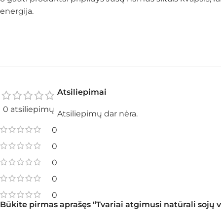
energija.
Atsiliepimai
0 atsiliepimų
Atsiliepimų dar nėra.
0
0
0
0
0
Būkite pirmas aprašęs “Tvariai atgimusi natūrali sojų 