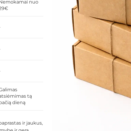
Nemokamai nuo
29€
-
-
-
Galimas
atsiėmimas tą
pačią dieną
prastas ir jaukus,
amybe ir gera