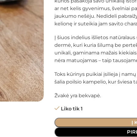
kurios pasakoja savo unikalią istor
ar net kelis gyvenimus, švelniai pa
jaukumo nešėju. Nedideli pabraiž
kelionę ir suteikia jam savito chara
Į šiuos indelius išlietos natūralaus
dermė, kuri kuria šilumą be perte
unikali, gaminama mažais kiekiais i
nėra matuojamas – taip tausojam
Toks kūrinys puikiai įsilieja į nam
šalia poilsio kampelio, kur šviesa
Žvakė yra bekvapė.
Liko tik 1
Į
PIR