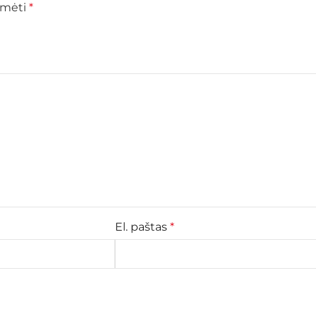
žymėti
*
El. paštas
*