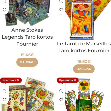
Anne Stokes
Legends Taro kortos
Le Tarot de Marseilles
Fournier
Taro kortos Fournier
19.46
€
18.60
€
DAUGIAU
DAUGIAU
Išparduota 😔
Išparduota 😔