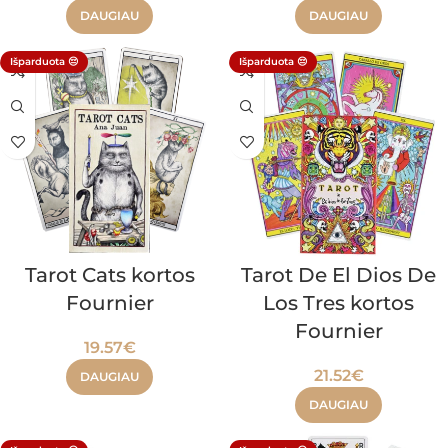
DAUGIAU
DAUGIAU
Išparduota 😔
Išparduota 😔
Tarot Cats kortos
Tarot De El Dios De
Fournier
Los Tres kortos
Fournier
19.57
€
21.52
€
DAUGIAU
DAUGIAU