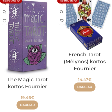
Išparduota 😔
Išparduota 😔
French Tarot
(Mėlynos) kortos
Fournier
The Magic Tarot
14.47
€
kortos Fournier
DAUGIAU
19.46
€
DAUGIAU