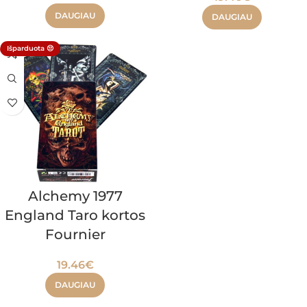
DAUGIAU
DAUGIAU
Išparduota 😔
Alchemy 1977
England Taro kortos
Fournier
19.46
€
DAUGIAU