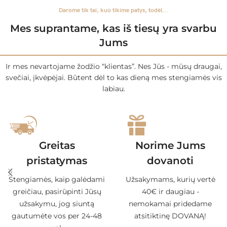
Darome tik tai, kuo tikime patys, todėl...
Mes suprantame, kas iš tiesų yra svarbu
Jums
Ir mes nevartojame žodžio “klientas”. Nes Jūs - mūsų draugai,
svečiai, įkvėpėjai. Būtent dėl to kas dieną mes stengiamės vis
labiau.
Greitas
Norime Jums
pristatymas
dovanoti
Stengiamės, kaip galėdami
Užsakymams, kurių vertė
greičiau, pasirūpinti Jūsų
40€ ir daugiau -
užsakymu, jog siuntą
nemokamai pridedame
gautumėte vos per 24-48
atsitiktinę DOVANĄ!