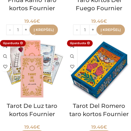
Frida Kahlo Taro
Taro kortos Del
kortos Fournier
Fuego Fournier
19.46
€
19.46
€
Į KREPŠELĮ
Į KREPŠELĮ
Išparduota 😔
Išparduota 😔
Tarot De Luz taro
Tarot Del Romero
kortos Fournier
taro kortos Fournier
19.46
€
19.46
€