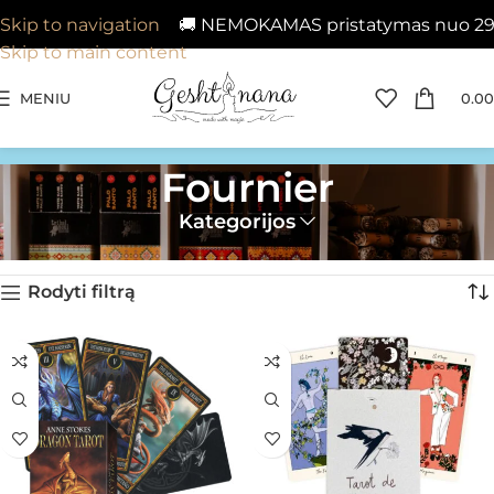
🚚 NEMOKAMAS pristatymas nuo 29€ į V
Skip to navigation
Skip to main content
MENIU
0.00
Fournier
Kategorijos
Pagrindinis
»
Fournier
Rodomi visi rezultatai: 21
Rodyti filtrą