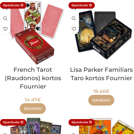
Išparduota 😔
Išparduota 😔
French Tarot
Lisa Parker Familiars
(Raudonos) kortos
Taro kortos Fournier
Fournier
19.46
€
14.47
€
DAUGIAU
DAUGIAU
Išparduota 😔
Išparduota 😔