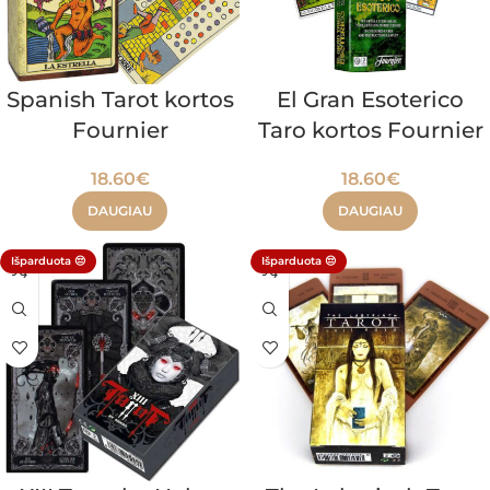
Spanish Tarot kortos
El Gran Esoterico
Fournier
Taro kortos Fournier
18.60
€
18.60
€
DAUGIAU
DAUGIAU
Išparduota 😔
Išparduota 😔