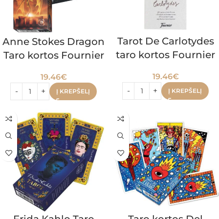
Tarot De Carlotydes
Anne Stokes Dragon
taro kortos Fournier
Taro kortos Fournier
19.46
€
19.46
€
Į KREPŠELĮ
Į KREPŠELĮ