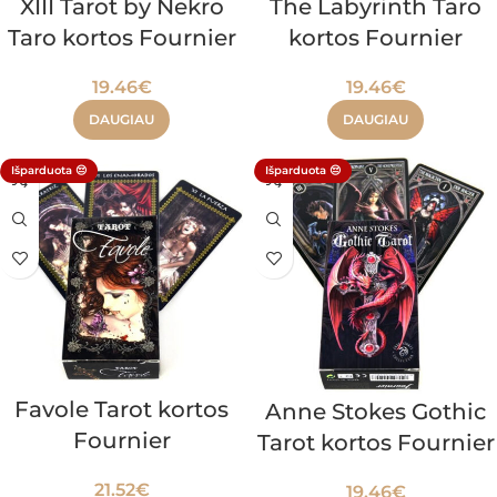
XIII Tarot by Nekro
The Labyrinth Taro
Taro kortos Fournier
kortos Fournier
19.46
€
19.46
€
DAUGIAU
DAUGIAU
Išparduota 😔
Išparduota 😔
Favole Tarot kortos
Anne Stokes Gothic
Fournier
Tarot kortos Fournier
21.52
€
19.46
€